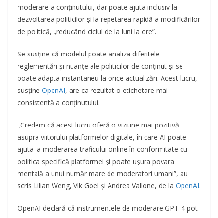
moderare a conținutului, dar poate ajuta inclusiv la
dezvoltarea politicilor și la repetarea rapidă a modificărilor
de politică, „reducând ciclul de la luni la ore”.
Se susține că modelul poate analiza diferitele
reglementări și nuanțe ale politicilor de conținut și se
poate adapta instantaneu la orice actualizări. Acest lucru,
susține
OpenAI
, are ca rezultat o etichetare mai
consistentă a conținutului.
„Credem că acest lucru oferă o viziune mai pozitivă
asupra viitorului platformelor digitale, în care AI poate
ajuta la moderarea traficului online în conformitate cu
politica specifică platformei și poate ușura povara
mentală a unui număr mare de moderatori umani”, au
scris Lilian Weng, Vik Goel și Andrea Vallone, de la
OpenAI
.
OpenAI declară că instrumentele de moderare GPT-4 pot