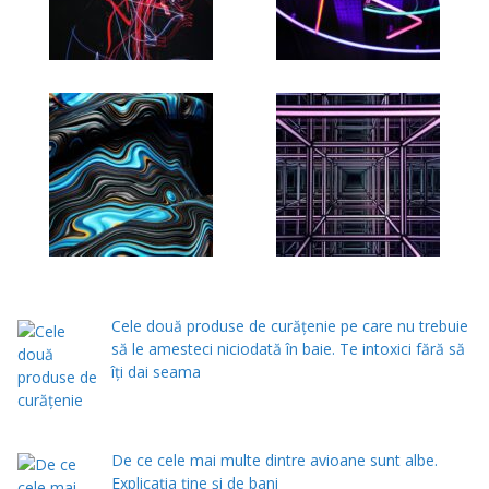
Cele două produse de curăţenie pe care nu trebuie
să le amesteci niciodată în baie. Te intoxici fără să
îţi dai seama
De ce cele mai multe dintre avioane sunt albe.
Explicația ține și de bani