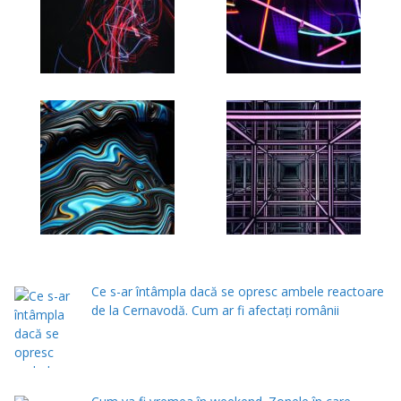
Ce s-ar întâmpla dacă se opresc ambele reactoare
de la Cernavodă. Cum ar fi afectați românii