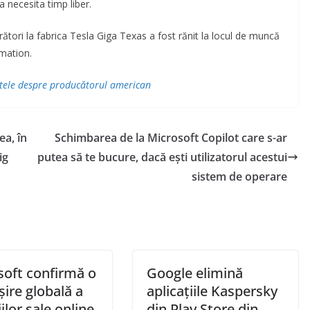
a necesita timp liber.
rători la fabrica Tesla Giga Texas a fost rănit la locul de muncă
rmation.
atele despre producătorul american
a, în
Schimbarea de la Microsoft Copilot care s-ar
ig
putea să te bucure, dacă ești utilizatorul acestui
sistem de operare
soft confirmă o
Google elimină
ire globală a
aplicațiile Kaspersky
iilor sale online.
din Play Store din