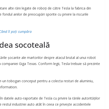
are alte răni legate de roboți de către Tesla la fabrica din
e fondul anilor de preocupări sporite cu privire la riscurile
 Când îl poți cumpăra
 dea socoteală
ările șocante ale martorilor despre atacul brutal al unui robot
ca companiei Giga Texas. Conform legii, Tesla trebuie să prezinte
într-un tobogan conceput pentru a colecta resturi de aluminiu,
Information.
 datele auto-raportate de Tesla cu privire la rănile autorităților
estul industriei auto atât în ceea ce privește accidentele