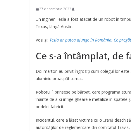
27 decembrie 2023
Un inginer Tesla a fost atacat de un robot în timpu
Texas, lângă Austin.
Vezi și:
Tesla ar putea ajunge în România. Ce pregă
Ce s-a întâmplat, de f
Doi martori au privit îngroziți cum colegul lor es
aluminiu proaspăt turnat.
Robotul îl prinsese pe bărbat, care programa atunci
înainte de a-și înfige ghearele metalice în spatele
podelei fabricii.
Incidentul, care a lăsat victima cu o „rană deschis
autorităților de reglementare din comitatul Travis