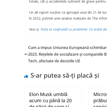
totale, cât și accidentele suficient de grave pentru 
Un alt raport susține că aproape unul din 21 de luc
în 2022, potrivit unei analize realizate de The Info
Vezi și:
Tesla se confruntă cu probleme: Ce arată d
Cum a impus Uniunea Europeană schimbare
2023. Rețelele de socializare și companiile B
Tech, afectate de deciziile UE
S-ar putea să-ți placă și
Elon Musk umblă
Micro
acum cu până la 20
prăbuș
de gărzi de corp și
servic