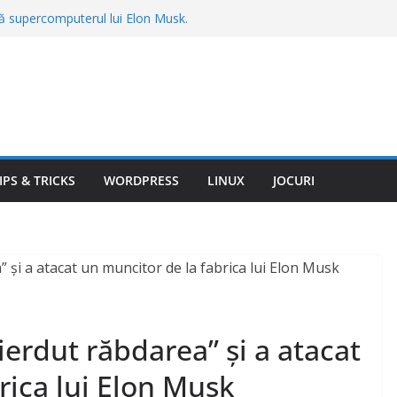
gă supercomputerul lui Elon Musk.
construit Colossus cere sute de milioane
 țânțari din curte fără insecticide
recomandate de specialiști
u în calcul streamingul gratuit. Reclamele
ul ascuns după valul de scumpiri
mas fără vacanță în Bulgaria. Totul a
mit înainte de plecare: „Am plătit 3.540
IPS & TRICKS
WORDPRESS
LINUX
JOCURI
spună când trebuie să pleci la drum, în
ierdut răbdarea” și a atacat
rica lui Elon Musk