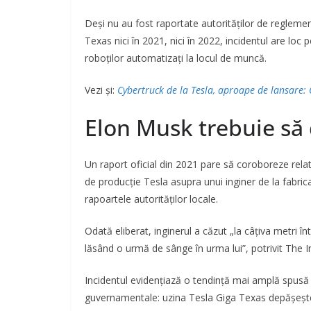
Deși nu au fost raportate autorităților de reglement
Texas nici în 2021, nici în 2022, incidentul are loc p
roboților automatizați la locul de muncă.
Vezi și:
Cybertruck de la Tesla, aproape de lansare:
Elon Musk trebuie să
Un raport oficial din 2021 pare să coroboreze relat
de producție Tesla asupra unui inginer de la fabri
rapoartele autorităților locale.
Odată eliberat, inginerul a căzut „la câțiva metri 
lăsând o urmă de sânge în urma lui”, potrivit The 
Incidentul evidențiază o tendință mai amplă spusă în
guvernamentale: uzina Tesla Giga Texas depășește r