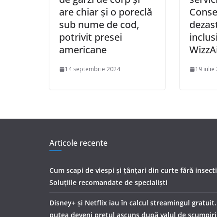
are chiar și o poreclă
Conse
sub nume de cod,
dezast
potrivit presei
inclus
americane
WizzAi
14 septembrie 2024
19 iulie
Articole recente
Cum scapi de viespi și țânțari din curte fără insect
Soluțiile recomandate de specialiști
Disney+ și Netflix iau în calcul streamingul gratuit
putea deveni prețul ascuns după valul de scumpiri