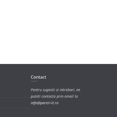
Contact
Pentru sugestii si intrebari, ne
puteti contacta prin email la
info@pareri-it.ro