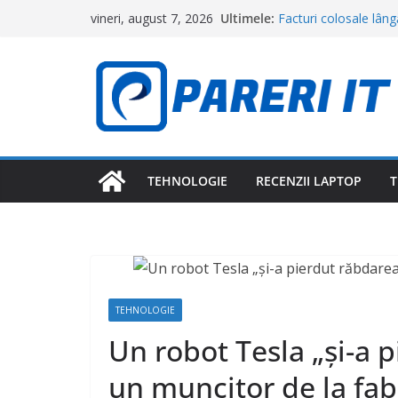
Sari
Ultimele:
Facturi colosale lân
vineri, august 7, 2026
la
Contractorul care a 
de dolari
conținut
Cum scapi de viespi și
puternice. Soluțiile 
Disney+ și Netflix ia
ar putea deveni preț
Zeci de turiști au ră
început cu un SMS pri
de euro”
TEHNOLOGIE
RECENZII LAPTOP
T
Cum faci Waze să-ți 
funcție de trafic
TEHNOLOGIE
Un robot Tesla „și-a p
un muncitor de la fab