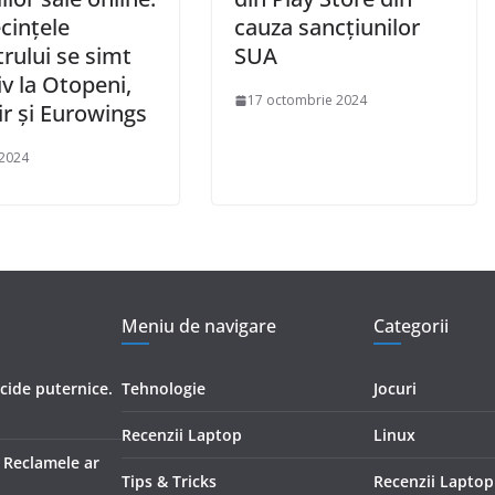
cințele
cauza sancțiunilor
rului se simt
SUA
iv la Otopeni,
17 octombrie 2024
r și Eurowings
 2024
Meniu de navigare
Categorii
icide puternice.
Tehnologie
Jocuri
Recenzii Laptop
Linux
. Reclamele ar
Tips & Tricks
Recenzii Laptop