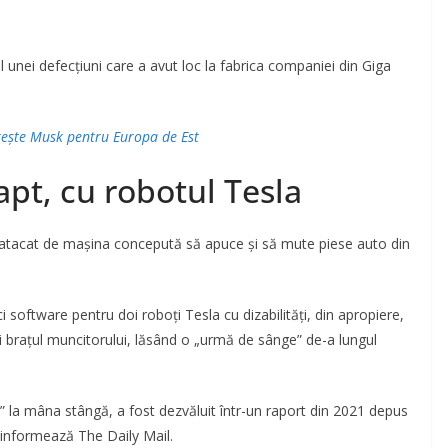
l unei defecțiuni care a avut loc la fabrica companiei din Giga
tește Musk pentru Europa de Est
apt, cu robotul Tesla
te atacat de mașina concepută să apuce și să mute piese auto din
 software pentru doi roboți Tesla cu dizabilități, din apropiere,
 și brațul muncitorului, lăsând o „urmă de sânge” de-a lungul
ă” la mâna stângă, a fost dezvăluit într-un raport din 2021 depus
, informează The Daily Mail.