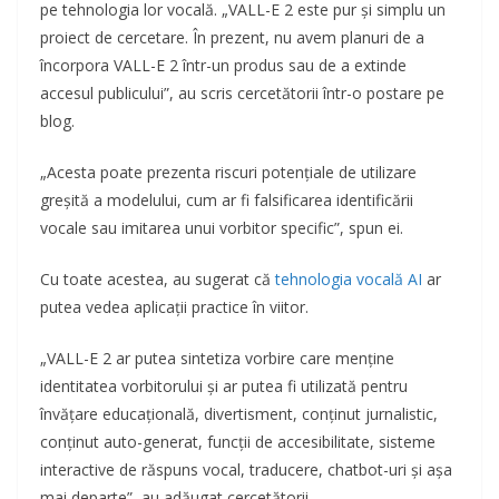
pe tehnologia lor vocală. „VALL-E 2 este pur și simplu un
proiect de cercetare. În prezent, nu avem planuri de a
încorpora VALL-E 2 într-un produs sau de a extinde
accesul publicului”, au scris cercetătorii într-o postare pe
blog.
„Acesta poate prezenta riscuri potențiale de utilizare
greșită a modelului, cum ar fi falsificarea identificării
vocale sau imitarea unui vorbitor specific”, spun ei.
Cu toate acestea, au sugerat că
tehnologia vocală AI
ar
putea vedea aplicații practice în viitor.
„VALL-E 2 ar putea sintetiza vorbire care menține
identitatea vorbitorului și ar putea fi utilizată pentru
învățare educațională, divertisment, conținut jurnalistic,
conținut auto-generat, funcții de accesibilitate, sisteme
interactive de răspuns vocal, traducere, chatbot-uri și așa
mai departe”, au adăugat cercetătorii.