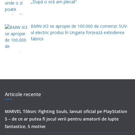
„După o oră am plecat”
BMW iX3 se apropie de 100.000 de comenzi: SUV-
ul electric produs în Ungaria forțează extinderea
fabricii
Articole recente
MARVEL Tōkon: Fighting Souls, lansat oficial pe PlayStation
5 – de ce ar putea fi jocul verii pentru amatorii de lupte
fantastice, 5 motive