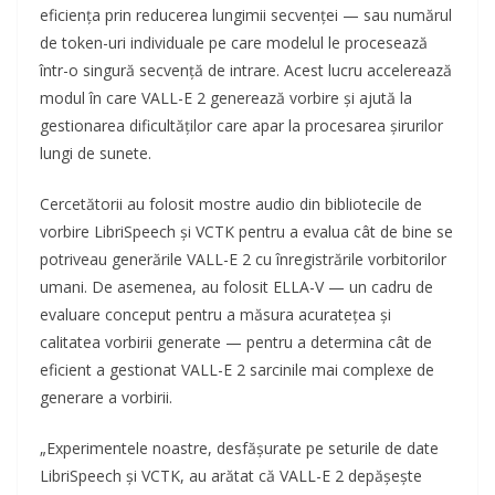
eficiența prin reducerea lungimii secvenței — sau numărul
de token-uri individuale pe care modelul le procesează
într-o singură secvență de intrare. Acest lucru accelerează
modul în care VALL-E 2 generează vorbire și ajută la
gestionarea dificultăților care apar la procesarea șirurilor
lungi de sunete.
Cercetătorii au folosit mostre audio din bibliotecile de
vorbire LibriSpeech și VCTK pentru a evalua cât de bine se
potriveau generările VALL-E 2 cu înregistrările vorbitorilor
umani. De asemenea, au folosit ELLA-V — un cadru de
evaluare conceput pentru a măsura acuratețea și
calitatea vorbirii generate — pentru a determina cât de
eficient a gestionat VALL-E 2 sarcinile mai complexe de
generare a vorbirii.
„Experimentele noastre, desfășurate pe seturile de date
LibriSpeech și VCTK, au arătat că VALL-E 2 depășește