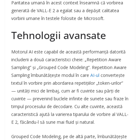
Paritatea umană în acest context înseamnă că vorbirea
generată de VALL-E 2 a egalat sau a depășit calitatea
vorbirii umane în testele folosite de Microsoft.
Tehnologii avansate
Motorul AI este capabil de această performanță datorită
includerii a două caracteristici cheie: „Repetition Aware
Sampling” și „Grouped Code Modeling”. Repetition Aware
Sampling îmbunătățește modul în care
AI-ul
convertește
textul în vorbire prin abordarea repetițiilor „token-urilor”
— unități mici de limbaj, cum ar fi cuvinte sau părți de
cuvinte — prevenind buclele infinite de sunete sau fraze în
timpul procesului de decodare. Cu alte cuvinte, această
caracteristică ajută la varierea tiparului de vorbire al VALL-
E 2, făcându-l să sune mai fluid și natural.
Grouped Code Modeling, pe de altă parte, îmbunătățește