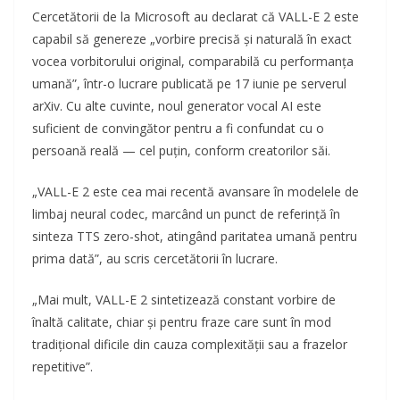
Cercetătorii de la Microsoft au declarat că VALL-E 2 este
capabil să genereze „vorbire precisă și naturală în exact
vocea vorbitorului original, comparabilă cu performanța
umană”, într-o lucrare publicată pe 17 iunie pe serverul
arXiv. Cu alte cuvinte, noul generator vocal AI este
suficient de convingător pentru a fi confundat cu o
persoană reală — cel puțin, conform creatorilor săi.
„VALL-E 2 este cea mai recentă avansare în modelele de
limbaj neural codec, marcând un punct de referință în
sinteza TTS zero-shot, atingând paritatea umană pentru
prima dată”, au scris cercetătorii în lucrare.
„Mai mult, VALL-E 2 sintetizează constant vorbire de
înaltă calitate, chiar și pentru fraze care sunt în mod
tradițional dificile din cauza complexității sau a frazelor
repetitive”.