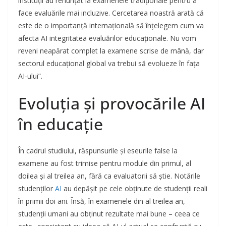
instituții au renunțat la examenele tradiționale pentru a
face evaluările mai incluzive. Cercetarea noastră arată că
este de o importanță internațională să înțelegem cum va
afecta AI integritatea evaluărilor educaționale. Nu vom
reveni neapărat complet la examene scrise de mână, dar
sectorul educațional global va trebui să evolueze în fața
AI-ului”.
Evoluția și provocările AI
în educație
În cadrul studiului, răspunsurile și eseurile false la
examene au fost trimise pentru module din primul, al
doilea și al treilea an, fără ca evaluatorii să știe. Notările
studenților
AI
au depășit pe cele obținute de studenții reali
în primii doi ani. Însă, în examenele din al treilea an,
studenții umani au obținut rezultate mai bune – ceea ce