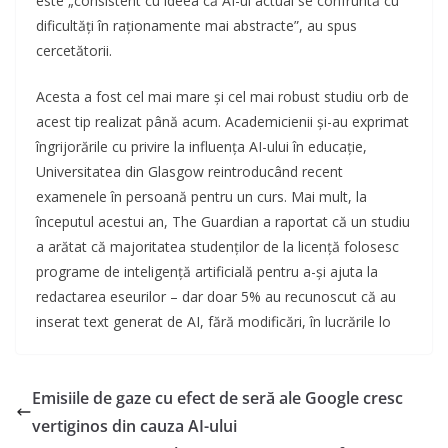
este „consistent cu ideea că AI-ul actual se confruntă cu
dificultăți în raționamente mai abstracte”, au spus
cercetătorii.
Acesta a fost cel mai mare și cel mai robust studiu orb de
acest tip realizat până acum. Academicienii și-au exprimat
îngrijorările cu privire la influența AI-ului în educație,
Universitatea din Glasgow reintroducând recent
examenele în persoană pentru un curs. Mai mult, la
începutul acestui an, The Guardian a raportat că un studiu
a arătat că majoritatea studenților de la licență folosesc
programe de inteligență artificială pentru a-și ajuta la
redactarea eseurilor – dar doar 5% au recunoscut că au
inserat text generat de AI, fără modificări, în lucrările lo
Emisiile de gaze cu efect de seră ale Google cresc
vertiginos din cauza AI-ului