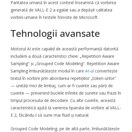
Paritatea umană în acest context înseamnă că vorbirea
generată de VALL-E 2 a egalat sau a depășit calitatea
vorbirii umane în testele folosite de Microsoft.
Tehnologii avansate
Motorul AI este capabil de această performanță datorită
includerii a două caracteristici cheie: „Repetition Aware
Sampling” și „Grouped Code Modeling”. Repetition Aware
Sampling îmbunătățește modul în care
AI-ul
convertește
textul în vorbire prin abordarea repetițiilor „token-urilor”
— unități mici de limbaj, cum ar fi cuvinte sau părți de
cuvinte — prevenind buclele infinite de sunete sau fraze în
timpul procesului de decodare. Cu alte cuvinte, această
caracteristică ajută la varierea tiparului de vorbire al VALL-
E 2, făcându-l să sune mai fluid și natural.
Grouped Code Modeling, pe de altă parte, îmbunătățește