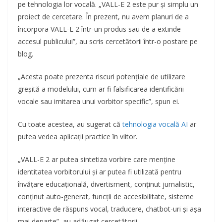
pe tehnologia lor vocală. „VALL-E 2 este pur și simplu un
proiect de cercetare. În prezent, nu avem planuri de a
încorpora VALL-E 2 într-un produs sau de a extinde
accesul publicului”, au scris cercetătorii într-o postare pe
blog.
„Acesta poate prezenta riscuri potențiale de utilizare
greșită a modelului, cum ar fi falsificarea identificării
vocale sau imitarea unui vorbitor specific”, spun ei.
Cu toate acestea, au sugerat că
tehnologia vocală AI
ar
putea vedea aplicații practice în viitor.
„VALL-E 2 ar putea sintetiza vorbire care menține
identitatea vorbitorului și ar putea fi utilizată pentru
învățare educațională, divertisment, conținut jurnalistic,
conținut auto-generat, funcții de accesibilitate, sisteme
interactive de răspuns vocal, traducere, chatbot-uri și așa
mai departe”, au adăugat cercetătorii.