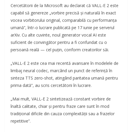
Cercetătorii de la Microsoft au declarat că VALL-E 2 este
capabil să genereze „vorbire precisă și naturală în exact
vocea vorbitorului original, comparabilă cu performanța
umană”, într-o lucrare publicată pe 17 iunie pe serverul
arXiv. Cu alte cuvinte, noul generator vocal AI este
suficient de convingător pentru a fi confundat cu o
persoană reală — cel puțin, conform creatorilor săi.
„VALL-E 2 este cea mai recentă avansare în modelele de
limbaj neural codec, marcând un punct de referință în
sinteza TTS zero-shot, atingând paritatea umană pentru
prima dată”, au scris cercetătorii în lucrare.
„Mai mult, VALL-E 2 sintetizează constant vorbire de
înaltă calitate, chiar și pentru fraze care sunt în mod
tradițional dificile din cauza complexității sau a frazelor
repetitive”.