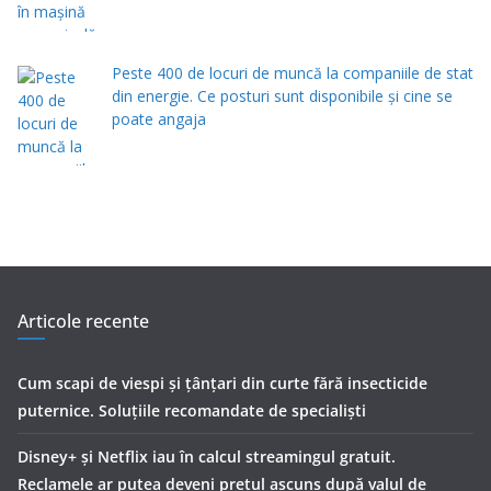
Peste 400 de locuri de muncă la companiile de stat
din energie. Ce posturi sunt disponibile și cine se
poate angaja
Articole recente
Cum scapi de viespi și țânțari din curte fără insecticide
puternice. Soluțiile recomandate de specialiști
Disney+ și Netflix iau în calcul streamingul gratuit.
Reclamele ar putea deveni prețul ascuns după valul de