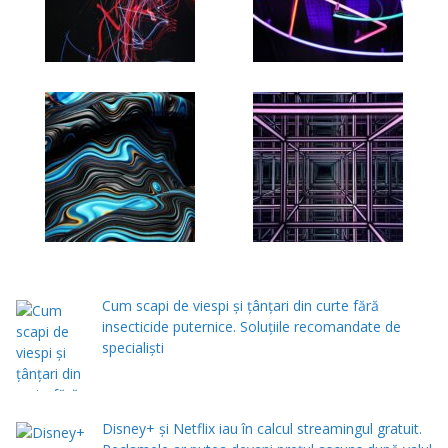
Cum scapi de viespi și țânțari din curte fără
insecticide puternice. Soluțiile recomandate de
specialiști
Disney+ și Netflix iau în calcul streamingul gratuit.