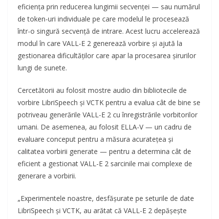
eficiența prin reducerea lungimii secvenței — sau numărul
de token-uri individuale pe care modelul le procesează
într-o singură secvență de intrare. Acest lucru accelerează
modul în care VALL-E 2 generează vorbire și ajută la
gestionarea dificultăților care apar la procesarea șirurilor
lungi de sunete.
Cercetătorii au folosit mostre audio din bibliotecile de
vorbire LibriSpeech și VCTK pentru a evalua cât de bine se
potriveau generările VALL-E 2 cu înregistrările vorbitorilor
umani. De asemenea, au folosit ELLA-V — un cadru de
evaluare conceput pentru a măsura acuratețea și
calitatea vorbirii generate — pentru a determina cât de
eficient a gestionat VALL-E 2 sarcinile mai complexe de
generare a vorbirii.
„Experimentele noastre, desfășurate pe seturile de date
LibriSpeech și VCTK, au arătat că VALL-E 2 depășește