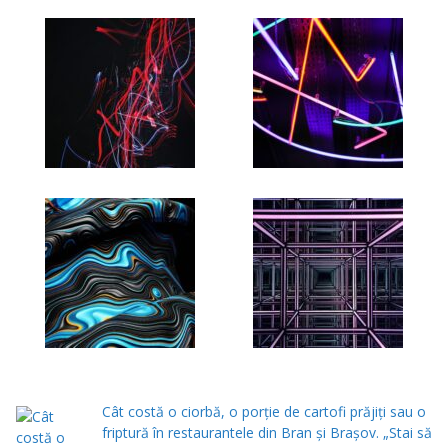
Cât costă o ciorbă, o porţie de cartofi prăjiţi sau o
friptură în restaurantele din Bran şi Braşov. „Stai să