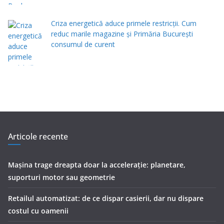
Criza energetică aduce primele restricții. Cum
reduc marile magazine și Primăria București
consumul de curent
Articole recente
Mașina trage dreapta doar la accelerație: planetare,
suporturi motor sau geometrie
Retailul automatizat: de ce dispar casierii, dar nu dispare
costul cu oamenii