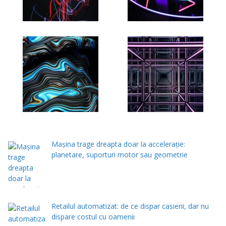
Mașina trage dreapta doar la accelerație:
planetare, suporturi motor sau geometrie
Retailul automatizat: de ce dispar casierii, dar nu
dispare costul cu oamenii