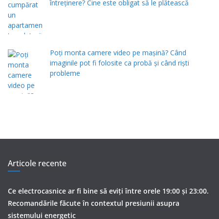
întreținere? Cine este obligat să le plătească
Poți monta camere video pe mașină? Când
imaginile pot fi folosite ca probă și când riști
probleme
Articole recente
Ce electrocasnice ar fi bine să eviți între orele 19:00 și 23:00.
Recomandările făcute în contextul presiunii asupra
sistemului energetic