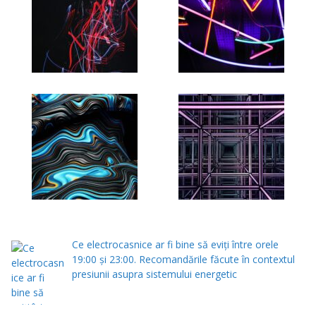
Ce electrocasnice ar fi bine să eviți între orele
19:00 și 23:00. Recomandările făcute în contextul
presiunii asupra sistemului energetic