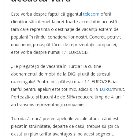
Este vorba despre faptul că gigantul
telecom
oferă
clienților săi internet la preț foarte accesibil în această
țară care reprezintă o destinație de vacanță extrem de
populară în rândul conaționalilor noștri. Concret, potrivit
unui anunț proaspăt făcut de reprezentații companiei,
este vorba despre numai 1.1 EURO/GB.
„Te pregătești de vacanța în Turcia? Ia cu tine
abonamentul de mobil de la DIGI și uită de stresul
roamingului! Pentru net plătești doar 1.1 EURO/GB, iar
tariful pentru apeluri este tot mic, adică 0,19
EURO
/minut.
Portează-te și bucură-te de 50% reducere timp de 4 luni,”
au transmis reprezentanții companiei.
Totodată, dacă preferi apelurile vocale atunci când ești
plecat în străinătate, departe de casă, trebuie să știi că
există un plan tarifar avantajos și pe acest segment.