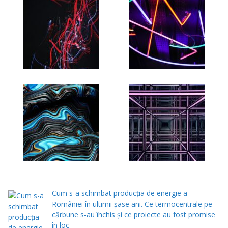
Cum s-a schimbat producția de energie a
României în ultimii șase ani. Ce termocentrale pe
cărbune s-au închis și ce proiecte au fost promise
în loc