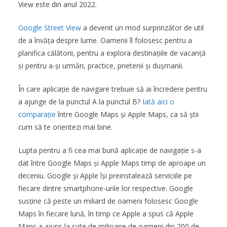
View este din anul 2022.
Google Street View
a devenit un mod surprinzător de util
de a învăța despre lume. Oamenii îl folosesc pentru a
planifica călătorii, pentru a explora destinațiile de vacanță
și pentru a-și urmări, practice, prietenii și dușmanii.
În care aplicație de navigare trebuie să ai încredere pentru
a ajunge de la punctul A la punctul B?
Iată aici o
comparație
între Google Maps și Apple Maps, ca să știi
cum să te orientezi mai bine.
Lupta pentru a fi cea mai bună aplicație de navigație s-a
dat între Google Maps și Apple Maps timp de aproape un
deceniu. Google și Apple își preinstalează serviciile pe
fiecare dintre smartphone-urile lor respective. Google
susține că peste un miliard de oameni folosesc Google
Maps în fiecare lună, în timp ce Apple a spus că Apple
Maps a ajuns la sute de milioane de oameni din 200 de