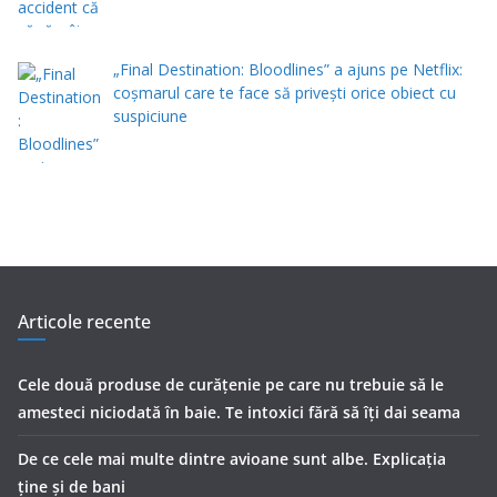
„Final Destination: Bloodlines” a ajuns pe Netflix:
coșmarul care te face să privești orice obiect cu
suspiciune
Articole recente
Cele două produse de curăţenie pe care nu trebuie să le
amesteci niciodată în baie. Te intoxici fără să îţi dai seama
De ce cele mai multe dintre avioane sunt albe. Explicația
ține și de bani