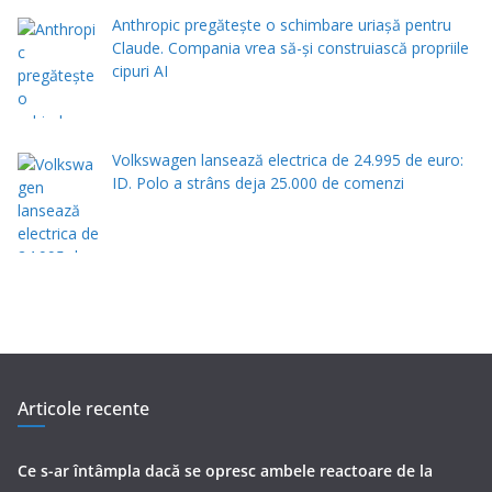
Anthropic pregătește o schimbare uriașă pentru
Claude. Compania vrea să-și construiască propriile
cipuri AI
Volkswagen lansează electrica de 24.995 de euro:
ID. Polo a strâns deja 25.000 de comenzi
Articole recente
Ce s-ar întâmpla dacă se opresc ambele reactoare de la