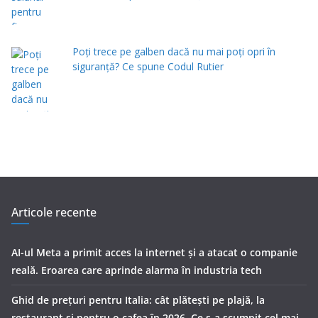
Poți trece pe galben dacă nu mai poți opri în
siguranță? Ce spune Codul Rutier
Articole recente
AI-ul Meta a primit acces la internet și a atacat o companie
reală. Eroarea care aprinde alarma în industria tech
Ghid de prețuri pentru Italia: cât plătești pe plajă, la
restaurant și pentru o cafea în 2026. Ce s-a scumpit cel mai