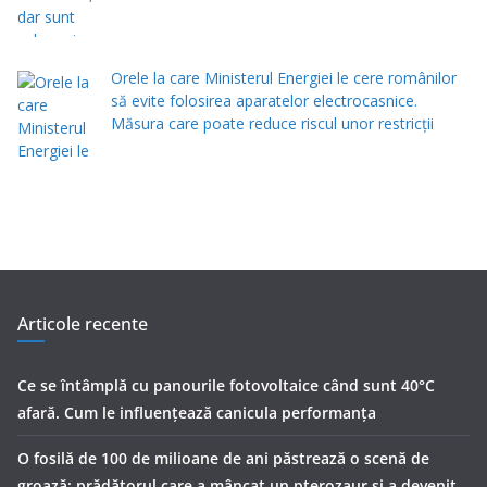
Orele la care Ministerul Energiei le cere românilor
să evite folosirea aparatelor electrocasnice.
Măsura care poate reduce riscul unor restricții
Articole recente
Ce se întâmplă cu panourile fotovoltaice când sunt 40°C
afară. Cum le influențează canicula performanța
O fosilă de 100 de milioane de ani păstrează o scenă de
groază: prădătorul care a mâncat un pterozaur și a devenit