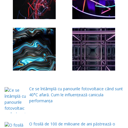
Ce se întâmplă cu panourile fotovoltaice când sunt
40°C afară. Cum le influențează canicula
performanța
O fosilă de 100 de milioane de ani păstrează o