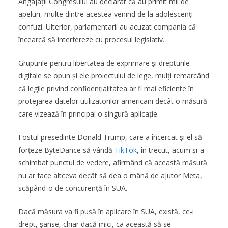
Angajații Congresului au declarat că au primit mii de
apeluri, multe dintre acestea venind de la adolescenți
confuzi. Ulterior, parlamentarii au acuzat compania că
încearcă să interfereze cu procesul legislativ.
Grupurile pentru libertatea de exprimare și drepturile
digitale se opun și ele proiectului de lege, mulți remarcând
că legile privind confidențialitatea ar fi mai eficiente în
protejarea datelor utilizatorilor americani decât o măsură
care vizează în principal o singură aplicație.
Fostul președinte Donald Trump, care a încercat și el să
forțeze ByteDance să vândă
TikTok
, în trecut, acum și-a
schimbat punctul de vedere, afirmând că această măsură
nu ar face altceva decât să dea o mână de ajutor Meta,
scăpând-o de concurență în SUA.
Dacă măsura va fi pusă în aplicare în SUA, există, ce-i
drept, șanse, chiar dacă mici, ca această să se