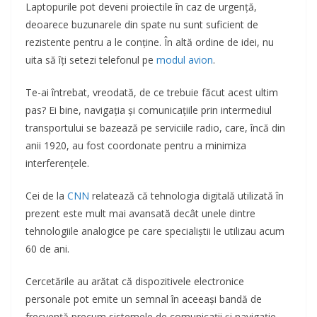
Laptopurile pot deveni proiectile în caz de urgență,
deoarece buzunarele din spate nu sunt suficient de
rezistente pentru a le conține. În altă ordine de idei, nu
uita să îți setezi telefonul pe
modul avion
.
Te-ai întrebat, vreodată, de ce trebuie făcut acest ultim
pas? Ei bine, navigația și comunicațiile prin intermediul
transportului se bazează pe serviciile radio, care, încă din
anii 1920, au fost coordonate pentru a minimiza
interferențele.
Cei de la
CNN
relatează că tehnologia digitală utilizată în
prezent este mult mai avansată decât unele dintre
tehnologiile analogice pe care specialiștii le utilizau acum
60 de ani.
Cercetările au arătat că dispozitivele electronice
personale pot emite un semnal în aceeași bandă de
frecvență precum sistemele de comunicații și navigație