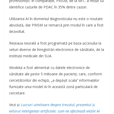
profesioniști. În comparație, PRISM, de la MIT, a reușit să
identifice cazurile de PDAC în 35% dintre cazuri.
Utilizarea AI în domeniul diagnosticului nu este o noutate
absolută, dar PRISM se remarcă prin modul în care a fost
dezvoltat.
Rețeaua neurală a fost programată pe baza accesului la
seturi diverse de înregistrări electronice de sănătate, de la
instituții medicale din SUA.
Modelul a fost alimentat cu datele electronice de
sănătate ale peste 5 milioane de pacienți, care, conform
cercetătorilor din echipă, „a depășit scala” informațiilor
furnizate unui model AI în această zonă particulară de
cercetare.
Vezi și:
Lucruri uimitoare despre trecutul, prezentul și
viitorul inteligenței artificiale: cum ne afectează viețile AI