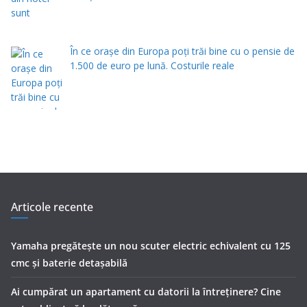
În ce orașe din Europa poți trăi bine cu o pensie de
1.500 de euro pe lună. Costurile reale
Articole recente
Yamaha pregătește un nou scuter electric echivalent cu 125
cmc și baterie detașabilă
Ai cumpărat un apartament cu datorii la întreținere? Cine