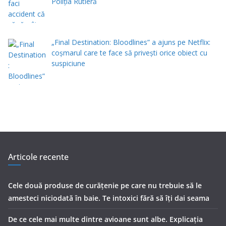
Poliţia Rutieră
„Final Destination: Bloodlines” a ajuns pe Netflix:
coșmarul care te face să privești orice obiect cu
suspiciune
Articole recente
Cele două produse de curăţenie pe care nu trebuie să le
amesteci niciodată în baie. Te intoxici fără să îţi dai seama
De ce cele mai multe dintre avioane sunt albe. Explicația