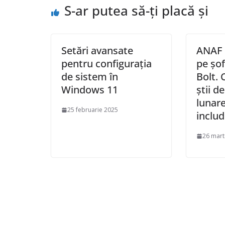
S-ar putea să-ți placă și
Setări avansate
ANAF 
pentru configurația
pe șof
de sistem în
Bolt. 
Windows 11
știi d
lunare
25 februarie 2025
inclu
26 mart