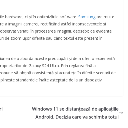
ile hardware, ci și în optimizările software.
Samsung
are multe
re a imaginii camerei, rectificând astfel inconsecvențele și
observat variații în procesarea imaginii, deosebit de evidente
uri de zoom ușor diferite sau când textul este prezent în
siunea de a aborda aceste preocupări și de a oferi o experiență
oprietarilor de Galaxy S24 Ultra. Prin reglarea fină a
ropune să obțină consistență și acuratețe în diferite scenarii de
plinește standardele înalte așteptate de la un dispozitiv
ri
Windows 11 se distanțează de aplicațiile
Android. Decizia care va schimba totul