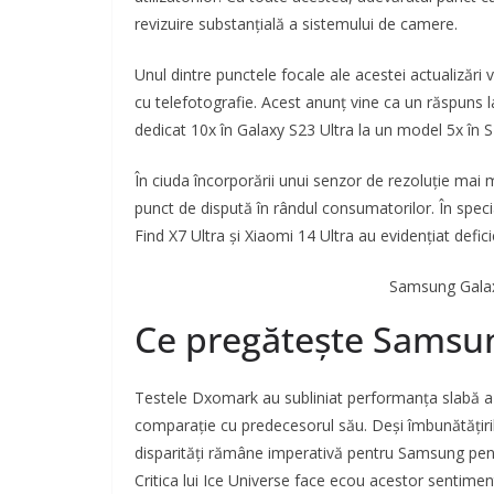
revizuire substanțială a sistemului de camere.
Unul dintre punctele focale ale acestei actualizări v
cu telefotografie. Acest anunț vine ca un răspuns l
dedicat 10x în Galaxy S23 Ultra la un model 5x în S
În ciuda încorporării unui senzor de rezoluție mai 
punct de dispută în rândul consumatorilor. În spe
Find X7 Ultra și Xiaomi 14 Ultra au evidențiat defic
Samsung Galaxy
Ce pregătește Samsun
Testele Dxomark au subliniat performanța slabă a
comparație cu predecesorul său. Deși îmbunătățiril
disparități rămâne imperativă pentru Samsung pentr
Critica lui Ice Universe face ecou acestor sentiment