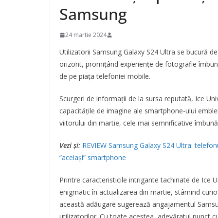
Samsung
24 martie 2024
Utilizatorii Samsung Galaxy S24 Ultra se bucură de
orizont, promițând experiențe de fotografie îmbun
de pe piața telefoniei mobile.
Scurgeri de informații de la sursa reputată, Ice Uni
capacitățile de imagine ale smartphone-ului emblem
viitorului din martie, cele mai semnificative îmbună
Vezi și:
REVIEW Samsung Galaxy S24 Ultra: telefonul 
“același” smartphone
Printre caracteristicile intrigante tachinate de Ic
enigmatic în actualizarea din martie, stârnind curioz
această adăugare sugerează angajamentul Samsung
utilizatorilor. Cu toate acestea, adevăratul punct c