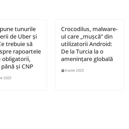
pune tunurile
Crocodilus, malware-
erii de Uber și
ul care „mușcă” din
Ce trebuie să
utilizatorii Android:
espre rapoartele
De la Turcia la o
 obligatorii,
amenințare globală
d până și CNP
4 iunie 2025
ie 2025