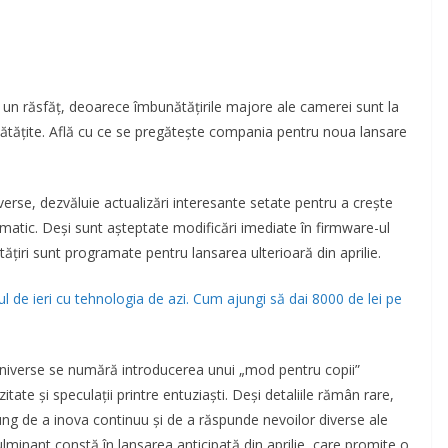
 un răsfăț, deoarece îmbunătățirile majore ale camerei sunt la
ătățite. Află cu ce se pregătește compania pentru noua lansare
verse, dezvăluie actualizări interesante setate pentru a crește
atic. Deși sunt așteptate modificări imediate în firmware-ul
tățiri sunt programate pentru lansarea ulterioară din aprilie.
de ieri cu tehnologia de azi. Cum ajungi să dai 8000 de lei pe
e Universe se numără introducerea unui „mod pentru copii”
itate și speculații printre entuziaști. Deși detaliile rămân rare,
 de a inova continuu și de a răspunde nevoilor diverse ale
ulminant constă în lansarea anticipată din aprilie, care promite o