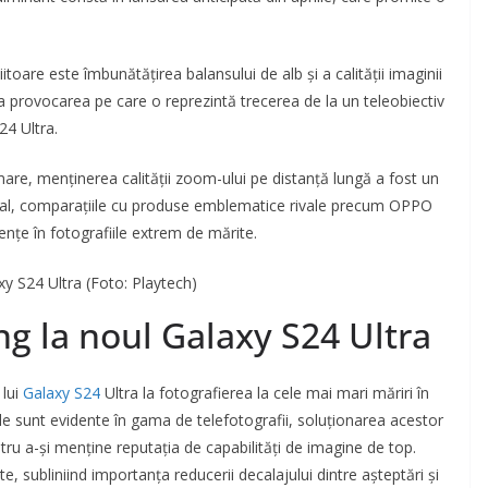
iitoare este îmbunătățirea balansului de alb și a calității imaginii
a provocarea pe care o reprezintă trecerea de la un teleobiectiv
24 Ultra.
mare, menținerea calității zoom-ului pe distanță lungă a fost un
cial, comparațiile cu produse emblematice rivale precum OPPO
iențe în fotografiile extrem de mărite.
 S24 Ultra (Foto: Playtech)
g la noul Galaxy S24 Ultra
 lui
Galaxy S24
Ultra la fotografierea la cele mai mari măriri în
e sunt evidente în gama de telefotografii, soluționarea acestor
u a-și menține reputația de capabilități de imagine de top.
e, subliniind importanța reducerii decalajului dintre așteptări și