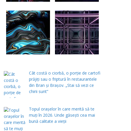
Cât costă o ciorbă, o porţie de cartofi
prăjiţi sau o friptură în restaurantele
din Bran şi Braşov. „Stai să vezi ce
chirii sunt”
Topul orașelor în care merită să te
muți în 2026. Unde găsești cea mai
bună calitate a vieții