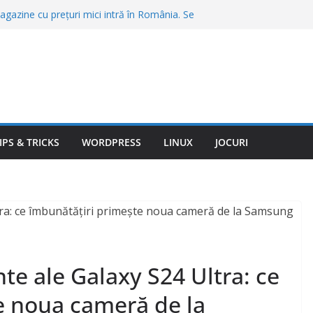
gazine cu prețuri mici intră în România. Se
agazine și se fac angajări
, o porţie de cartofi prăjiţi sau o friptură în
Bran şi Braşov. „Stai să vezi ce chirii sunt”
 care merită să te muți în 2026. Unde găsești
ate a vieții
nte trimit amenzi automat. Abaterile pe care
ră să te oprească poliția
ovitură de 567 de milioane de dolari.
gram vor fi obligate să pună frână
IPS & TRICKS
WORDPRESS
LINUX
JOCURI
te ale Galaxy S24 Ultra: ce
e noua cameră de la