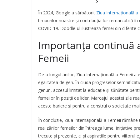
În 2024, Google a sărbătorit
Ziua Internațională a
timpurilor noastre și contribuția lor remarcabilă în
COVID-19. Doodle-ul ilustrează femei din diferite cul
Importanța continuă a 
Femeii
De-a lungul anilor, Ziua Internațională a Femeii a e
egalitatea de gen. În ciuda progreselor semnificative,
genuri, accesul limitat la educație și sănătate pentr
femeilor în poziții de lider. Marcajul acestei zile r
aceste bariere și pentru a construi o societate mai echi
În concluzie, Ziua Internațională a Femeii rămâne 
realizărilor femeilor din întreaga lume. Inițiative 
trecute și prezente, ci și aspirațiile pentru viitorul e