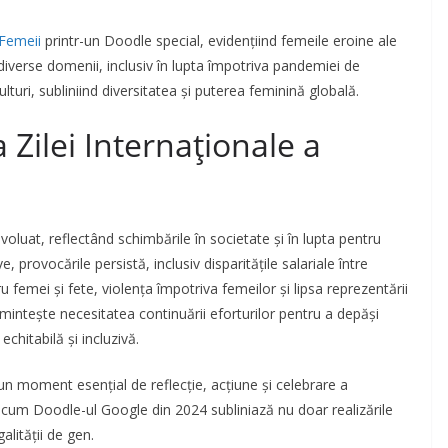
 Femeii
printr-un Doodle special, evidențiind femeile eroine ale
 diverse domenii, inclusiv în lupta împotriva pandemiei de
turi, subliniind diversitatea și puterea feminină globală​​.
Zilei Internaționale a
voluat, reflectând schimbările în societate și în lupta pentru
 provocările persistă, inclusiv disparitățile salariale între
u femei și fete, violența împotriva femeilor și lipsa reprezentării
eamintește necesitatea continuării eforturilor pentru a depăși
tabilă și incluzivă​​​​.
un moment esențial de reflecție, acțiune și celebrare a
precum Doodle-ul Google din 2024 subliniază nu doar realizările
galității de gen.