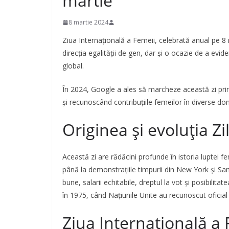
martie
8 martie 2024
Ziua Internațională a Femeii, celebrată anual pe 8
direcția egalității de gen, dar și o ocazie de a evid
global.
În 2024, Google a ales să marcheze această zi pri
și recunoscând contribuțiile femeilor în diverse do
Originea și evoluția Zi
Această zi are rădăcini profunde în istoria luptei fe
până la demonstrațiile timpurii din New York și S
bune, salarii echitabile, dreptul la vot și posibilita
în 1975, când Națiunile Unite au recunoscut oficial 
Ziua Internațională a 