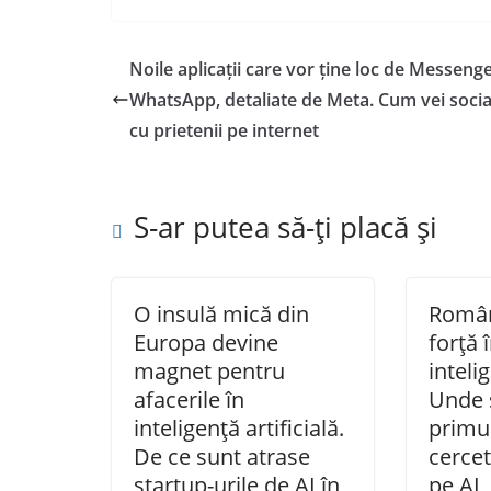
Noile aplicații care vor ține loc de Messenge
WhatsApp, detaliate de Meta. Cum vei socia
cu prietenii pe internet
S-ar putea să-ți placă și
O insulă mică din
Român
Europa devine
forță 
magnet pentru
intelig
afacerile în
Unde 
inteligență artificială.
primul
De ce sunt atrase
cercet
startup-urile de AI în
pe AI