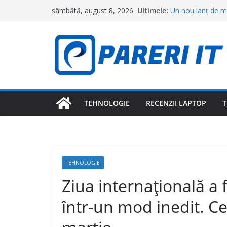
Sari
Ultimele:
Un nou lanț de ma
sâmbătă, august 8, 2026
la
deschid primele m
Cât costă o ciorbă
conținut
restaurantele din 
Topul orașelor în
cea mai bună calit
Camerele intelige
le pot detecta fă
Meta primește o l
Facebook și Insta
TEHNOLOGIE
RECENZII LAPTOP
T
adolescenților
TEHNOLOGIE
Ziua internațională a 
într-un mod inedit. Ce