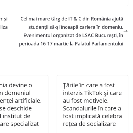
r și
Cel mai mare târg de IT & C din România ajută
liza
studenții să-și înceapă cariera în domeniu.
Evenimentul organizat de LSAC București, în
perioada 16-17 martie la Palatul Parlamentului
ia devine o
Țările în care a fost
în domeniul
interzis TikTok și care
enței artificiale.
au fost motivele.
se deschide
Scandalurile în care a
 institut de
fost implicată celebra
are specializat
rețea de socializare