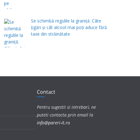
Se schimbă regulile la graniță. Câte
țigări și cât alcool mai poți aduce fără
taxe din străinătate
Contact
Pentru sugestii si intrebari, ne
puteti contacta prin email la
info@pareri-it.ro