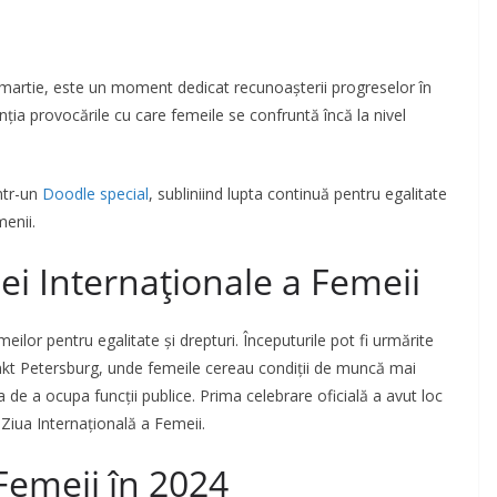
 martie, este un moment dedicat recunoașterii progreselor în
enția provocările cu care femeile se confruntă încă la nivel
ntr-un
Doodle special
, subliniind lupta continuă pentru egalitate
menii.
lei Internaționale a Femeii
meilor pentru egalitate și drepturi. Începuturile pot fi urmărite
ankt Petersburg, unde femeile cereau condiții de muncă mai
tea de a ocupa funcții publice. Prima celebrare oficială a avut loc
Ziua Internațională a Femeii​​.
Femeii în 2024