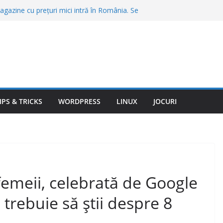
gazine cu prețuri mici intră în România. Se
agazine și se fac angajări
, o porţie de cartofi prăjiţi sau o friptură în
Bran şi Braşov. „Stai să vezi ce chirii sunt”
 care merită să te muți în 2026. Unde găsești
ate a vieții
nte trimit amenzi automat. Abaterile pe care
ră să te oprească poliția
ovitură de 567 de milioane de dolari.
gram vor fi obligate să pună frână
IPS & TRICKS
WORDPRESS
LINUX
JOCURI
femeii, celebrată de Google
 trebuie să știi despre 8