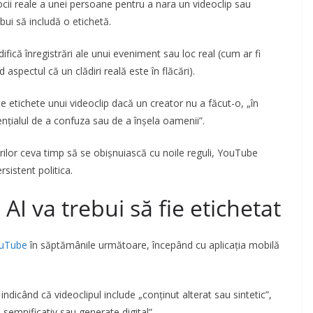
ocii reale a unei persoane pentru a nara un videoclip sau
bui să includă o etichetă.
fică înregistrări ale unui eveniment sau loc real (cum ar fi
spectul că un clădiri reală este în flăcări).
 etichete unui videoclip dacă un creator nu a făcut-o, „în
ențialul de a confuza sau de a înșela oamenii”.
rilor ceva timp să se obișnuiască cu noile reguli, YouTube
rsistent politica.
AI va trebui să fie etichetat
uTube
în săptămânile următoare, începând cu aplicația mobilă
indicând că videoclipul include „conținut alterat sau sintetic”,
semnificativ sau generate digital”.