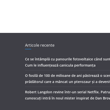
Articole recente
Ce se întâmplă cu panourile fotovoltaice când sunt
Cum le influențează canicula performanța
O fosilă de 100 de milioane de ani păstrează o sce
prădătorul care a mâncat un pterozaur și a deveni
Robert Langdon revine într-un serial Netflix. Patru
cunoscuți intră în noul mister inspirat de Dan Br