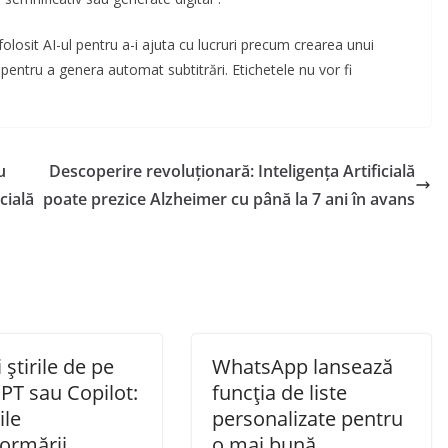
folosit AI-ul pentru a-i ajuta cu lucruri precum crearea unui
 pentru a genera automat subtitrări. Etichetele nu vor fi
u
Descoperire revoluționară: Inteligența Artificială
cială
poate prezice Alzheimer cu până la 7 ani în avans
 știrile de pe
WhatsApp lansează
PT sau Copilot:
funcția de liste
ile
personalizate pentru
formării
o mai bună