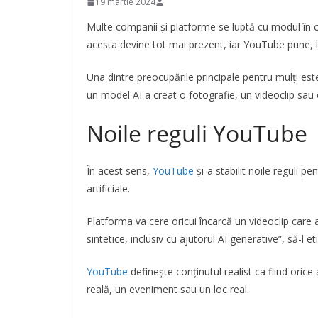
19 martie 2024
Multe companii și platforme se luptă cu modul în 
acesta devine tot mai prezent, iar YouTube pune, la
Una dintre preocupările principale pentru mulți este
un model AI a creat o fotografie, un videoclip sau 
Noile reguli YouTube
În acest sens,
YouTube
și-a stabilit noile reguli pe
artificiale.
Platforma va cere oricui încarcă un videoclip care a
sintetice, inclusiv cu ajutorul AI generative”, să-l e
YouTube
definește conținutul realist ca fiind oric
reală, un eveniment sau un loc real.