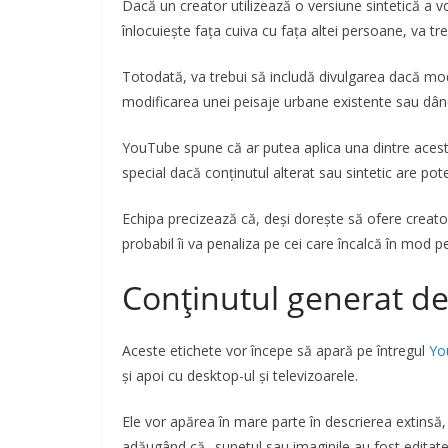
Dacă un creator utilizează o versiune sintetică a v
înlocuiește fața cuiva cu fața altei persoane, va tre
Totodată, va trebui să includă divulgarea dacă modi
modificarea unei peisaje urbane existente sau dând a
YouTube spune că ar putea aplica una dintre aceste
special dacă conținutul alterat sau sintetic are pot
Echipa precizează că, deși dorește să ofere creato
probabil îi va penaliza pe cei care încalcă în mod pe
Conținutul generat de 
Aceste etichete vor începe să apară pe întregul
Yo
și apoi cu desktop-ul și televizoarele.
Ele vor apărea în mare parte în descrierea extinsă, 
adăugând că „sunetul sau imaginile au fost editate 