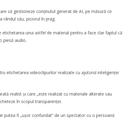
care să gestioneze conținutul generat de AI, pe măsură ce
 rândul său, piciorul în prag.
 etichetarea unui astfel de material pentru a face clar faptul că
o piesă audio.
ntru etichetarea videoclipurilor realizate cu ajutorul inteligenței
rată realist și care „este realizat cu materiale alterate sau
ticheteze în scopul transparenței.
e ar putea fi „ușor confundat” de un spectator cu o persoană