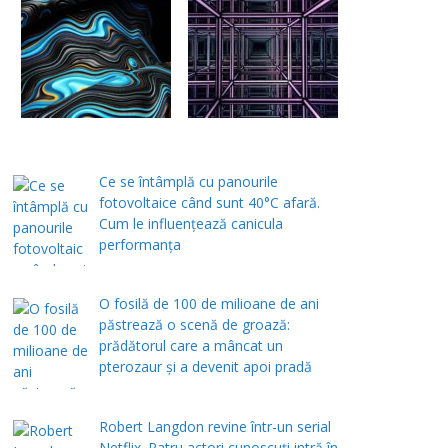
Ce se întâmplă cu panourile
fotovoltaice când sunt 40°C afară.
Cum le influențează canicula
performanța
O fosilă de 100 de milioane de ani
păstrează o scenă de groază:
prădătorul care a mâncat un
pterozaur și a devenit apoi pradă
Robert Langdon revine într-un serial
Netflix. Patru actori cunoscuți intră în