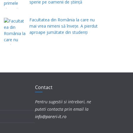
sperie pe oamenii de știință
Facultatea din România la care nu
mai vrea nimeni să înveţe. A pierdut
aproape jumătate din studenţi
Contact
Pentru sugestii si intrebari, ne
puteti contacta prin email la
info@pareri-it.ro