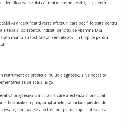
ru identificarea riscului cât mai devreme posibil, ci și pentru
elul AI a identificat diverse afecțiuni care pot fi folosite pentru
 arterială, colesterolul ridicat, deficitul de vitamina D și
ostată mărită au fost factori semnificativi, în timp ce pentru
ut.
n instrument de predicție, nu un diagnostic, și va necesita
mplementarea sa pe scară largă.
ativă progresivă și incurabilă care afectează în principal
. În stadiile timpurii, simptomele pot include pierderi de
 avansate, persoanele afectate pot pierde capacitatea de a