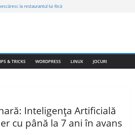
escăresc la restaurantul lui Rică
 Meniul complet şi preţurile din 2026
 graniță. Câte țigări și cât alcool mai poți
trăinătate
are definitiv de pe Android. Data de la
l și nu te mai poți întoarce la vechiul
n România. Ploi torențiale și descărcări
ula de aproape 40 de grade
noul lider al X-Men. Starul Heartstopper,
IPS & TRICKS
WORDPRESS
LINUX
JOCURI
yclops în MCU
ară: Inteligența Artificială
er cu până la 7 ani în avans