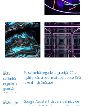
Se schimbă regulile la graniță. Câte
țigări și cât alcool mai poți aduce fără
taxe din străinătate
Google Assistant dispare definitiv de