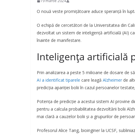
19 martie 2024
O nouă veste promițătoare aduce speranță în lupta 
O echipă de cercetători de la Universitatea din Cal
dezvoltat un sistem de inteligență artificială (AI) c
înainte de manifestare.
Inteligența artificială 
Prin analizarea a peste 5 milioane de dosare de s
AI a identificat tiparele
care leagă
Alzheimer
de alt
predicția apariției bolii în cazul persoanelor testate,
Potența de predicție a acestui sistem AI provine din
pentru a calcula probabilitatea dezvoltării bolii Al
mai clară a cauzelor bolii și a grupurilor de persoa
Profesorul Alice Tang, bioinginer la UCSF, subliniaz