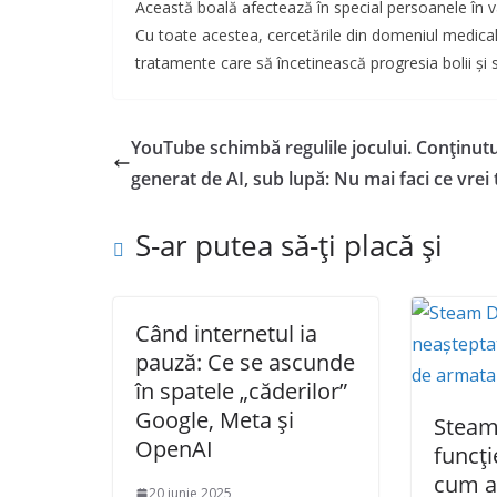
Această boală afectează în special persoanele în vâ
Cu toate acestea, cercetările din domeniul medical
tratamente care să încetinească progresia bolii ș
YouTube schimbă regulile jocului. Conținutu
generat de AI, sub lupă: Nu mai faci ce vrei 
S-ar putea să-ți placă și
Când internetul ia
pauză: Ce se ascunde
în spatele „căderilor”
Google, Meta și
Steam
OpenAI
funcți
cum a 
20 iunie 2025