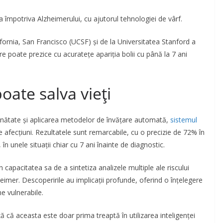
împotriva Alzheimerului, cu ajutorul tehnologiei de vârf.
ifornia, San Francisco (UCSF) și de la Universitatea Stanford a
are poate prezice cu acuratețe apariția bolii cu până la 7 ani
poate salva vieți
ănătate și aplicarea metodelor de învățare automată,
sistemul
e afecțiuni. Rezultatele sunt remarcabile, cu o precizie de 72% în
 în unele situații chiar cu 7 ani înainte de diagnostic.
 capacitatea sa de a sintetiza analizele multiple ale riscului
zheimer. Descoperirile au implicații profunde, oferind o înțelegere
ne vulnerabile.
ă că aceasta este doar prima treaptă în utilizarea inteligenței