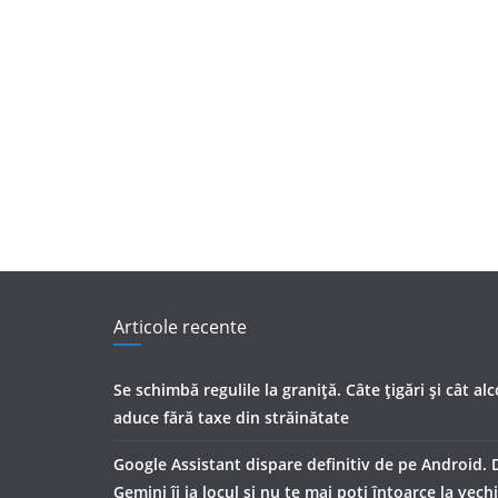
Articole recente
Se schimbă regulile la graniță. Câte țigări și cât al
aduce fără taxe din străinătate
Google Assistant dispare definitiv de pe Android. 
Gemini îi ia locul și nu te mai poți întoarce la vech