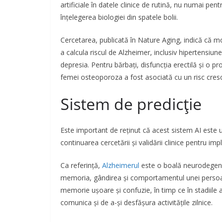
artificiale în datele clinice de rutină, nu numai pent
înțelegerea biologiei din spatele bolii.
Cercetarea, publicată în Nature Aging, indică că mod
a calcula riscul de Alzheimer, inclusiv hipertensiunea
depresia. Pentru bărbați, disfuncția erectilă și o pr
femei osteoporoza a fost asociată cu un risc cresc
Sistem de predicție
Este important de reținut că acest sistem AI este u
continuarea cercetării și validării clinice pentru i
Ca referință,
Alzheimerul
este o boală neurodegener
memoria, gândirea și comportamentul unei persoane
memorie ușoare și confuzie, în timp ce în stadiile
comunica și de a-și desfășura activitățile zilnice.