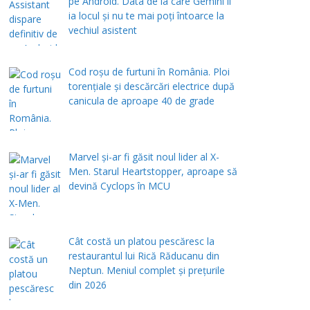
pe Android. Data de la care Gemini îi
ia locul și nu te mai poți întoarce la
vechiul asistent
Cod roșu de furtuni în România. Ploi
torențiale și descărcări electrice după
canicula de aproape 40 de grade
Marvel și-ar fi găsit noul lider al X-
Men. Starul Heartstopper, aproape să
devină Cyclops în MCU
Cât costă un platou pescăresc la
restaurantul lui Rică Răducanu din
Neptun. Meniul complet şi preţurile
din 2026