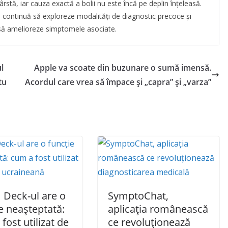
rstă, iar cauza exactă a bolii nu este încă pe deplin înțeleasă.
 continuă să exploreze modalități de diagnostic precoce și
i să amelioreze simptomele asociate.
l
Apple va scoate din buzunare o sumă imensă.
tu
Acordul care vrea să împace și „capra” și „varza”
 Deck-ul are o
SymptoChat,
e neașteptată:
aplicația românească
fost utilizat de
ce revoluționează