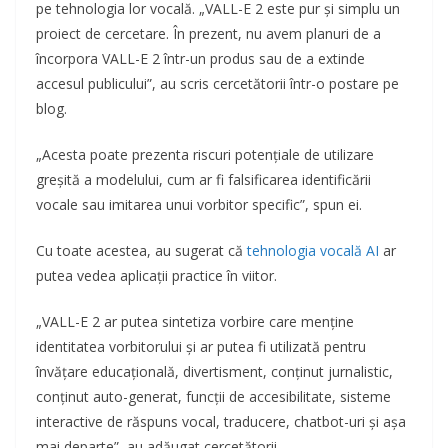
pe tehnologia lor vocală. „VALL-E 2 este pur și simplu un
proiect de cercetare. În prezent, nu avem planuri de a
încorpora VALL-E 2 într-un produs sau de a extinde
accesul publicului”, au scris cercetătorii într-o postare pe
blog.
„Acesta poate prezenta riscuri potențiale de utilizare
greșită a modelului, cum ar fi falsificarea identificării
vocale sau imitarea unui vorbitor specific”, spun ei.
Cu toate acestea, au sugerat că
tehnologia vocală AI
ar
putea vedea aplicații practice în viitor.
„VALL-E 2 ar putea sintetiza vorbire care menține
identitatea vorbitorului și ar putea fi utilizată pentru
învățare educațională, divertisment, conținut jurnalistic,
conținut auto-generat, funcții de accesibilitate, sisteme
interactive de răspuns vocal, traducere, chatbot-uri și așa
mai departe”, au adăugat cercetătorii.