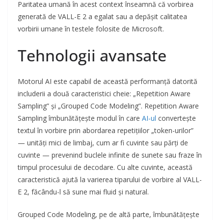
Paritatea umană în acest context înseamnă că vorbirea
generată de VALL-E 2 a egalat sau a depășit calitatea
vorbirii umane în testele folosite de Microsoft.
Tehnologii avansate
Motorul AI este capabil de această performanță datorită
includerii a două caracteristici cheie: „Repetition Aware
Sampling” și „Grouped Code Modeling”. Repetition Aware
Sampling îmbunătățește modul în care
AI-ul
convertește
textul în vorbire prin abordarea repetițiilor „token-urilor”
— unități mici de limbaj, cum ar fi cuvinte sau părți de
cuvinte — prevenind buclele infinite de sunete sau fraze în
timpul procesului de decodare. Cu alte cuvinte, această
caracteristică ajută la varierea tiparului de vorbire al VALL-
E 2, făcându-l să sune mai fluid și natural.
Grouped Code Modeling, pe de altă parte, îmbunătățește