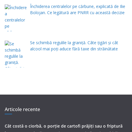
Închiderea centralelor pe cărbune, explicată de Ilie
Bolojan. Ce legătură are PNRR cu această decizie
Se schimbă regulile la graniță. Câte țigări și cât
alcool mai poți aduce fără taxe din străinătate
Articole recente
Cât costă o ciorbă, o porţie de cartofi prăjiţi sau o friptură