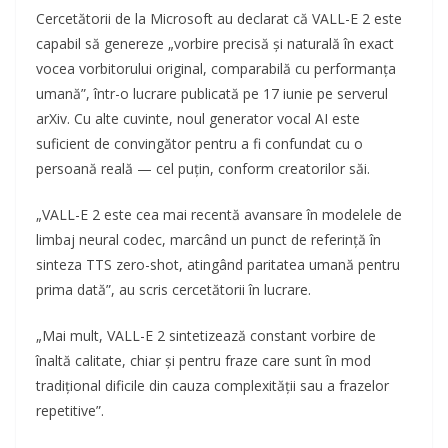
Cercetătorii de la Microsoft au declarat că VALL-E 2 este
capabil să genereze „vorbire precisă și naturală în exact
vocea vorbitorului original, comparabilă cu performanța
umană”, într-o lucrare publicată pe 17 iunie pe serverul
arXiv. Cu alte cuvinte, noul generator vocal AI este
suficient de convingător pentru a fi confundat cu o
persoană reală — cel puțin, conform creatorilor săi.
„VALL-E 2 este cea mai recentă avansare în modelele de
limbaj neural codec, marcând un punct de referință în
sinteza TTS zero-shot, atingând paritatea umană pentru
prima dată”, au scris cercetătorii în lucrare.
„Mai mult, VALL-E 2 sintetizează constant vorbire de
înaltă calitate, chiar și pentru fraze care sunt în mod
tradițional dificile din cauza complexității sau a frazelor
repetitive”.