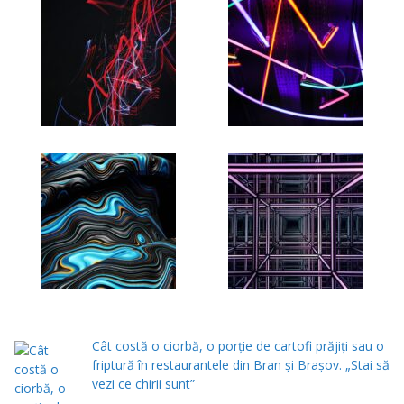
Cât costă o ciorbă, o porţie de cartofi prăjiţi sau o
friptură în restaurantele din Bran şi Braşov. „Stai să
vezi ce chirii sunt”