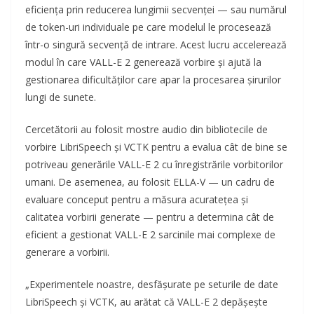
eficiența prin reducerea lungimii secvenței — sau numărul
de token-uri individuale pe care modelul le procesează
într-o singură secvență de intrare. Acest lucru accelerează
modul în care VALL-E 2 generează vorbire și ajută la
gestionarea dificultăților care apar la procesarea șirurilor
lungi de sunete.
Cercetătorii au folosit mostre audio din bibliotecile de
vorbire LibriSpeech și VCTK pentru a evalua cât de bine se
potriveau generările VALL-E 2 cu înregistrările vorbitorilor
umani. De asemenea, au folosit ELLA-V — un cadru de
evaluare conceput pentru a măsura acuratețea și
calitatea vorbirii generate — pentru a determina cât de
eficient a gestionat VALL-E 2 sarcinile mai complexe de
generare a vorbirii.
„Experimentele noastre, desfășurate pe seturile de date
LibriSpeech și VCTK, au arătat că VALL-E 2 depășește