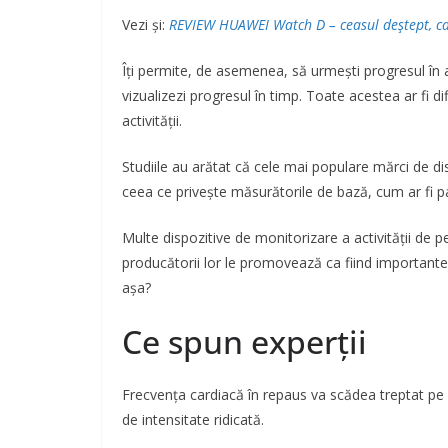
Vezi și:
REVIEW
HUAWEI Watch D – ceasul deștept, c
Îți permite, de asemenea, să urmești progresul în a
vizualizezi progresul în timp. Toate acestea ar fi dif
activității.
Studiile au arătat că cele mai populare mărci de disp
ceea ce privește măsurătorile de bază, cum ar fi paș
Multe dispozitive de monitorizare a activității de 
producătorii lor le promovează ca fiind importante 
așa?
Ce spun experții
Frecvența cardiacă în repaus va scădea treptat pe m
de intensitate ridicată.