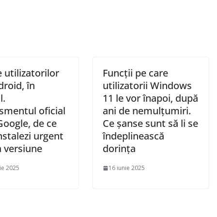
 utilizatorilor
Funcții pe care
roid, în
utilizatorii Windows
l.
11 le vor înapoi, după
smentul oficial
ani de nemulțumiri.
Google, de ce
Ce șanse sunt să li se
instalezi urgent
îndeplinească
a versiune
dorința
ie 2025
16 iunie 2025