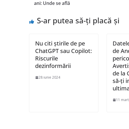
ani: Unde se află
S-ar putea să-ți placă și
Nu citi știrile de pe
Datele
ChatGPT sau Copilot:
de And
Riscurile
perico
dezinformării
Averti
de la 
28 iunie 2024
să-ți 
ultim
11 mart