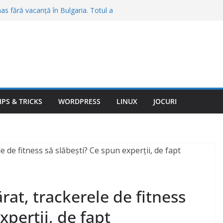
mas fără vacanță în Bulgaria. Totul a
mit înainte de plecare: „Am plătit 3.540
i: de ce nu e despre roboți, ci despre
rul condiţionat în maşină. Şoferii îl
torul, dar e o mare greşeală, spun
 țânțari din curte fără insecticide
recomandate de specialiști
IPS & TRICKS
WORDPRESS
LINUX
JOCURI
u în calcul streamingul gratuit. Reclamele
ul ascuns după valul de scumpiri
rat, trackerele de fitness
xperții, de fapt