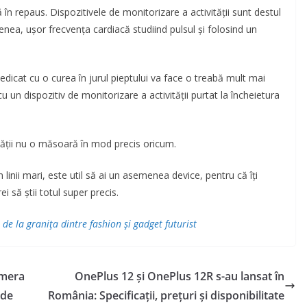
ă în repaus. Dispozitivele de monitorizare a activității sunt destul
nea, ușor frecvența cardiacă studiind pulsul și folosind un
icat cu o curea în jurul pieptului va face o treabă mult mai
 un dispozitiv de monitorizare a activității purtat la încheietura
ității nu o măsoară în mod precis oricum.
n linii mari, este util să ai un asemenea device, pentru că îți
să știi totul super precis.
e la granița dintre fashion și gadget futurist
amera
OnePlus 12 și OnePlus 12R s-au lansat în
 de
România: Specificații, prețuri și disponibilitate