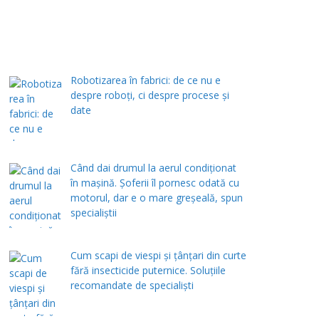
Robotizarea în fabrici: de ce nu e
despre roboți, ci despre procese și
date
Când dai drumul la aerul condiţionat
în maşină. Şoferii îl pornesc odată cu
motorul, dar e o mare greşeală, spun
specialiştii
Cum scapi de viespi și țânțari din curte
fără insecticide puternice. Soluțiile
recomandate de specialiști