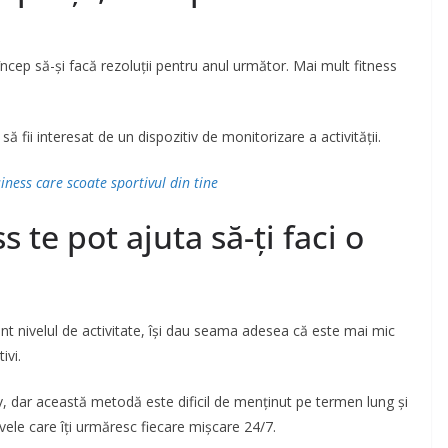
cep să-și facă rezoluții pentru anul următor. Mai mult fitness
 să fii interesat de un dispozitiv de monitorizare a activității.
ess care scoate sportivul din tine
s te pot ajuta să-ți faci o
t nivelul de activitate, își dau seama adesea că este mai mic
ivi.
tiv, dar această metodă este dificil de menținut pe termen lung și
ivele care îți urmăresc fiecare mișcare 24/7.