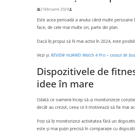
2 februarie 2024
Este acea perioadă a anului când multe persoane în
face, de cele mai multe ori, parte din plan.
Dacă îți propui să fii mai activi în 2024, este posibil
Vezi și:
REVIEW HUAWEI Watch 4 Pro – ceasul de busin
Dispozitivele de fitnes
idee în mare
Odată ce oamenii încep să-și monitorizeze conștien
decât au crezut, ceea ce îi motivează să fie mai act
Poți să îți monitorizezi activitatea fără un dispozi
este și mai puțin precisă în comparație cu dispozit