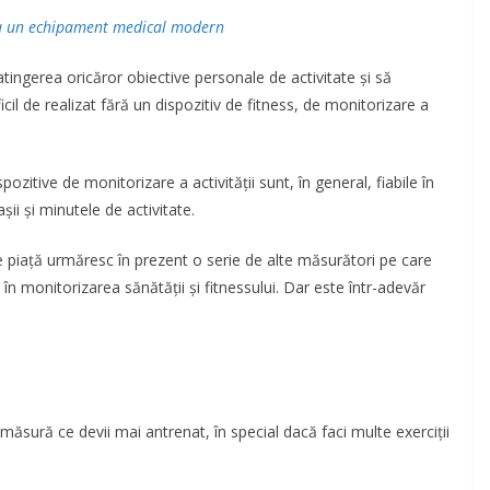
a un echipament medical modern
tingerea oricăror obiective personale de activitate și să
icil de realizat fără un dispozitiv de fitness, de monitorizare a
ozitive de monitorizare a activității sunt, în general, fiabile în
ii și minutele de activitate.
pe piață urmăresc în prezent o serie de alte măsurători pe care
în monitorizarea sănătății și fitnessului. Dar este într-adevăr
ăsură ce devii mai antrenat, în special dacă faci multe exerciții