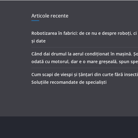
Articole recente
Robotizarea în fabrici: de ce nu e despre roboți, c
și date
Când dai drumul la aerul condiţionat în maşină. Şof
odată cu motorul, dar e o mare greşeală, spun spec
Cum scapi de viespi și țânțari din curte fără insect
Soluțiile recomandate de specialiști