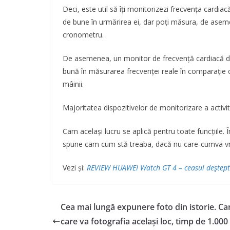
Deci, este util să îți monitorizezi frecvența cardiac
de bune în urmărirea ei, dar poți măsura, de aseme
cronometru.
De asemenea, un monitor de frecvență cardiacă ded
bună în măsurarea frecvenței reale în comparație cu
mâinii.
Majoritatea dispozitivelor de monitorizare a activ
Cam același lucru se aplică pentru toate funcțiile. Î
spune cam cum stă treaba, dacă nu care-cumva vrei 
Vezi și:
REVIEW HUAWEI Watch GT 4 – ceasul deștept d
Cea mai lungă expunere foto din istorie. C
care va fotografia același loc, timp de 1.000