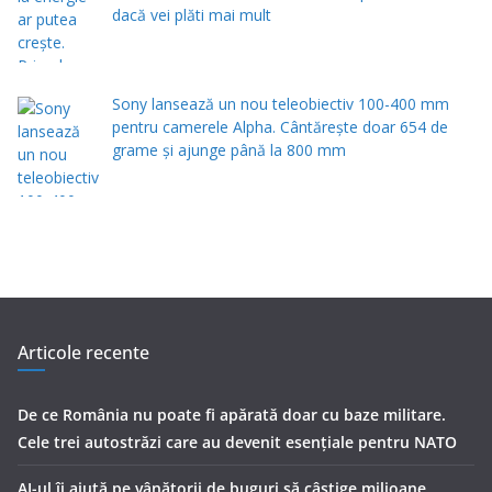
dacă vei plăti mai mult
Sony lansează un nou teleobiectiv 100-400 mm
pentru camerele Alpha. Cântărește doar 654 de
grame și ajunge până la 800 mm
Articole recente
De ce România nu poate fi apărată doar cu baze militare.
Cele trei autostrăzi care au devenit esențiale pentru NATO
AI-ul îi ajută pe vânătorii de buguri să câștige milioane.