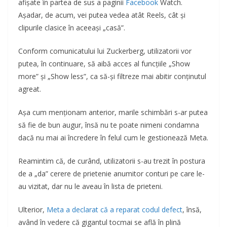
afișate în partea de sus a paginii
Facebook
Watch.
Așadar, de acum, vei putea vedea atât Reels, cât și
clipurile clasice în aceeași „casă”.
Conform comunicatului lui Zuckerberg, utilizatorii vor
putea, în continuare, să aibă acces al funcțiile „Show
more” și „Show less”, ca să-și filtreze mai abitir conținutul
agreat.
Așa cum menționam anterior, marile schimbări s-ar putea
să fie de bun augur, însă nu te poate nimeni condamna
dacă nu mai ai încredere în felul cum le gestionează Meta.
Reamintim că, de curând, utilizatorii s-au trezit în postura
de a „da” cerere de prietenie anumitor conturi pe care le-
au vizitat, dar nu le aveau în lista de prieteni.
Ulterior,
Meta a declarat că a reparat codul defect
, însă,
având în vedere că gigantul tocmai se află în plină