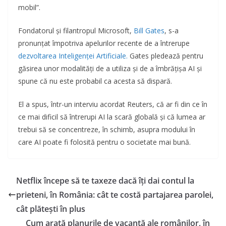
mobil”.
Fondatorul și filantropul Microsoft,
Bill Gates
, s-a
pronunțat împotriva apelurilor recente de a întrerupe
dezvoltarea Inteligenței Artificiale.
Gates pledează pentru
găsirea unor modalități de a utiliza și de a îmbrățișa AI și
spune că nu este probabil ca acesta să dispară.
El a spus, într-un interviu acordat Reuters, că ar fi din ce în
ce mai dificil să întrerupi AI la scară globală și că lumea ar
trebui să se concentreze, în schimb, asupra modului în
care AI poate fi folosită pentru o societate mai bună.
Netflix începe să te taxeze dacă îți dai contul la
prieteni, în România: cât te costă partajarea parolei,
cât plătești în plus
Cum arată planurile de vacanță ale românilor, în