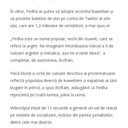
În viitor, Fedha ar putea să adopte accentul kuweitian și
să prezinte buletine de știri pe contul de Twitter al site-
ului, care are 1,2 milioane de urmăritori, a mai spus el.
„Fedha este un nume popular, vechi din Kuweit, care se
referă la argint. Ne imaginăm întotdeauna roboții a fi de
culoare argintie și metalică, așa ne-a venit ideea”, a
completat, de asemenea, Boftain.
Părul blond și ochii de culoare deschisă ai prezentatoarei
reflectă populația diversă de kuweitieni și expatriați ai țării
bogate în petrol, a spus Boftain, adăugând că Fedha
reprezintă pe toată lumea, până la urmă.
Videoclipul inițial de 13 secunde a generat un val de reacții
pe rețelele de socializare, inclusiv din partea jurnaliştilor,
dintre cele mai diverse.