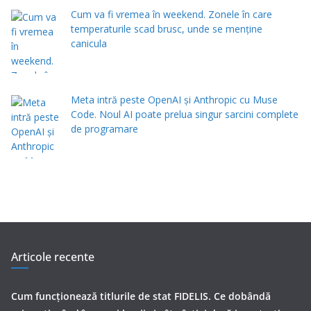
Cum va fi vremea în weekend. Zonele în care
temperaturile scad brusc, unde se menţine
canicula
Meta intră peste OpenAI și Anthropic cu Muse
Code. Noul AI poate prelua singur sarcini complete
de programare
Articole recente
Cum funcționează titlurile de stat FIDELIS. Ce dobândă