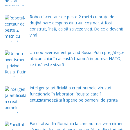
Robotul-centaur de peste 2 metri cu brațe de
drujbă pare desprins dintr-un coșmar. A fost
construit, însă, ca să salveze vieți. De ce a devenit
viral
Un nou avertisment privind Rusia. Putin pregăteşte
atacuri chiar în această toamnă împotriva NATO,
ce țară este vizată
Inteligența artificială a creat primele virusuri
funcționale în laborator. Reușita care îi
entuziasmează și îi sperie pe oamenii de știință
Facultatea din România la care nu mai vrea nimeni
să înveţe. A pierdut aproape jumătate din studenţi