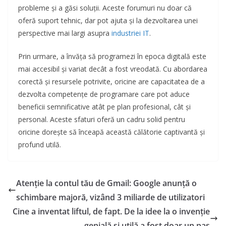
probleme și a găsi soluții. Aceste forumuri nu doar că
oferă suport tehnic, dar pot ajuta și la dezvoltarea unei
perspective mai largi asupra
industriei IT
.
Prin urmare, a învăța să programezi în epoca digitală este
mai accesibil și variat decât a fost vreodată. Cu abordarea
corectă și resursele potrivite, oricine are capacitatea de a
dezvolta competențe de programare care pot aduce
beneficii semnificative atât pe plan profesional, cât și
personal. Aceste sfaturi oferă un cadru solid pentru
oricine dorește să înceapă această călătorie captivantă și
profund utilă.
Atenție la contul tău de Gmail: Google anunță o
schimbare majoră, vizând 3 miliarde de utilizatori
Cine a inventat liftul, de fapt. De la idee la o invenție
genială și utilă a fost doar un pas