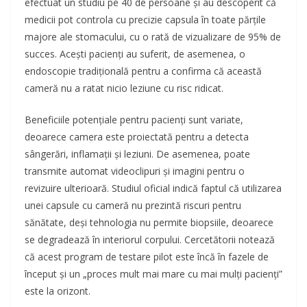
efectuat un studiu pe 40 de persoane și au descoperit că
medicii pot controla cu precizie capsula în toate părțile
majore ale stomacului, cu o rată de vizualizare de 95% de
succes. Acești pacienți au suferit, de asemenea, o
endoscopie tradițională pentru a confirma că această
cameră nu a ratat nicio leziune cu risc ridicat.
Beneficiile potențiale pentru pacienți sunt variate,
deoarece camera este proiectată pentru a detecta
sângerări, inflamații și leziuni. De asemenea, poate
transmite automat videoclipuri și imagini pentru o
revizuire ulterioară. Studiul oficial indică faptul că utilizarea
unei capsule cu cameră nu prezintă riscuri pentru
sănătate, deși tehnologia nu permite biopsiile, deoarece
se degradează în interiorul corpului. Cercetătorii notează
că acest program de testare pilot este încă în fazele de
început și un „proces mult mai mare cu mai mulți pacienți”
este la orizont.