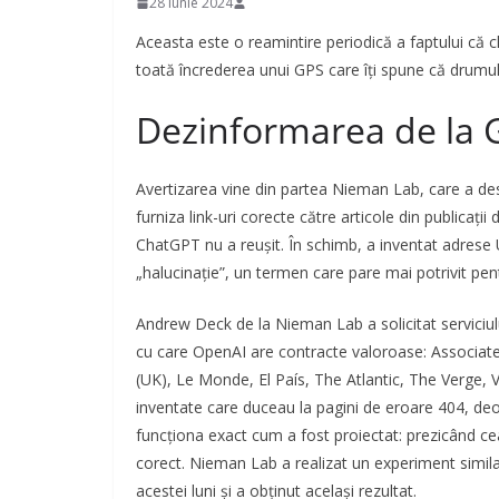
28 iunie 2024
Aceasta este o reamintire periodică a faptului că c
toată încrederea unui GPS care îți spune că drumul 
Dezinformarea de la 
Avertizarea vine din partea Nieman Lab, care a d
furniza link-uri corecte către articole din publicații
ChatGPT nu a reușit. În schimb, a inventat adrese
„halucinație”, un termen care pare mai potrivit pen
Andrew Deck de la Nieman Lab a solicitat serviciului 
cu care OpenAI are contracte valoroase: Associate
(UK), Le Monde, El País, The Atlantic, The Verge, 
inventate care duceau la pagini de eroare 404, deoa
funcționa exact cum a fost proiectat: prezicând ce
corect. Nieman Lab a realizat un experiment simila
acestei luni și a obținut același rezultat.