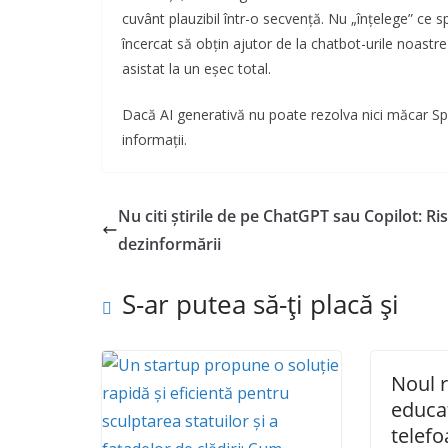
cuvânt plauzibil într-o secvență. Nu „înțelege” ce 
încercat să obțin ajutor de la chatbot-urile noast
asistat la un eșec total.
Dacă AI generativă nu poate rezolva nici măcar Spel
informații.
Nu citi știrile de pe ChatGPT sau Copilot: Ris
dezinformării
S-ar putea să-ți placă și
Noul 
educaț
telef