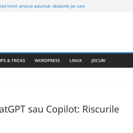
nte trimit amenzi automat. Abaterile pe care
ră să te oprească poliția
ctrica de oraș de 11.300 de euro: Racco are
până la 320 km autonomie când te face să uiți
e de salariu. Greșeala care îi costă pe mulți
i, ce nu trebuie să spui niciodată la negociere
, o porţie de cartofi prăjiţi sau o friptură în
Bran şi Braşov. „Stai să vezi ce chirii sunt”
 care merită să te muți în 2026. Unde găsești
IPS & TRICKS
WORDPRESS
LINUX
JOCURI
ate a vieții
hatGPT sau Copilot: Riscurile