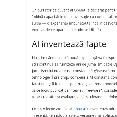
Un purtător de cuvânt al OpenAI a declarat pentr
îmbină capacitățile de conversație cu conținutul lor 
sursă — o experiență îmbunătățită încă în dezvoltar
explicat de ce apar aceste adrese URL false.
AI inventează fapte
Nu știm când această nouă experiență va fi disponibil
știri continuă să furnizeze ani de jurnalism către
jurnalismului nu a reușit constant să găsească moda
tehnologie. Între timp, companiile AI consumă con
faustiene și îl folosesc pentru a-și antrena modele
orice lucru publicat pe internet „freeware”, consi
AI. Microsoft era evaluată la 3,36 trilioane de dola
Există o lecție aici: Dacă
ChatGPT
inventează adres
în esență, tehnologia este o versiune mai sofistic