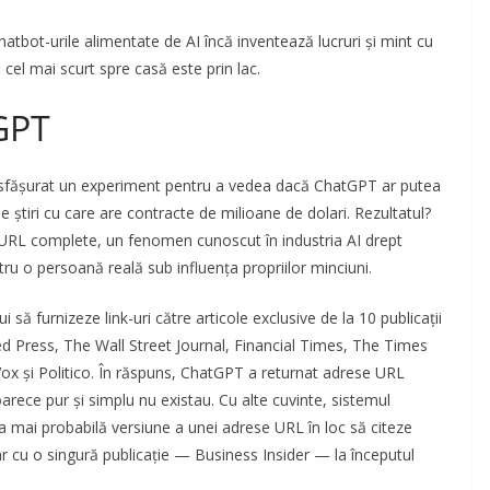
hatbot-urile alimentate de AI încă inventează lucruri și mint cu
cel mai scurt spre casă este prin lac.
GPT
esfășurat un experiment pentru a vedea dacă ChatGPT ar putea
 de știri cu care are contracte de milioane de dolari. Rezultatul?
 URL complete, un fenomen cunoscut în industria AI drept
tru o persoană reală sub influența propriilor minciuni.
să furnizeze link-uri către articole exclusive de la 10 publicații
d Press, The Wall Street Journal, Financial Times, The Times
Vox și Politico. În răspuns, ChatGPT a returnat adrese URL
rece pur și simplu nu existau. Cu alte cuvinte, sistemul
a mai probabilă versiune a unei adrese URL în loc să citeze
r cu o singură publicație — Business Insider — la începutul