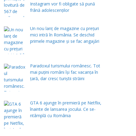
Instagram vor fi obligate să pună
frână adolescenților
Un nou lanț de magazine cu prețuri
mici intră în România. Se deschid
primele magazine și se fac angajări
Paradoxul turismului românesc. Tot
mai puțini români își fac vacanța în
țară, dar cresc turiștii străini
GTA 6 ajunge în premieră pe Netflix,
înainte de lansarea jocului. Ce se-
ntâmplă cu România