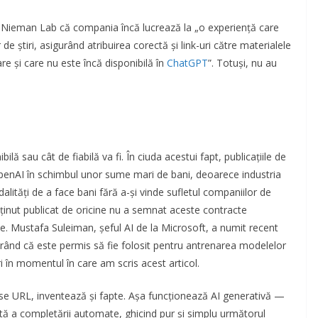
u Nieman Lab că compania încă lucrează la „o experiență care
de știri, asigurând atribuirea corectă și link-uri către materialele
e și care nu este încă disponibilă în
ChatGPT
”. Totuși, nu au
ă sau cât de fiabilă va fi. În ciuda acestui fapt, publicațiile de
 OpenAI în schimbul unor sume mari de bani, deoarece industria
lități de a face bani fără a-și vinde sufletul companiilor de
ținut publicat de oricine nu a semnat aceste contracte
le. Mustafa Suleiman, șeful AI de la Microsoft, a numit recent
derând că este permis să fie folosit pentru antrenarea modelelor
ri în momentul în care am scris acest articol.
e URL, inventează și fapte. Așa funcționează AI generativă —
ată a completării automate, ghicind pur și simplu următorul