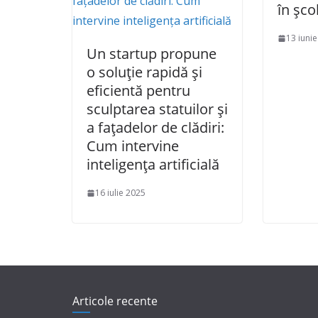
în școl
13 iuni
Un startup propune
o soluție rapidă și
eficientă pentru
sculptarea statuilor și
a fațadelor de clădiri:
Cum intervine
inteligența artificială
16 iulie 2025
Articole recente