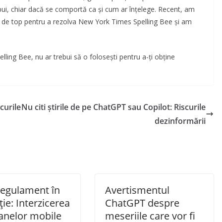
spui, chiar dacă se comportă ca și cum ar înțelege. Recent, am
re de top pentru a rezolva New York Times Spelling Bee și am
ling Bee, nu ar trebui să o folosești pentru a-ți obține
curile
Nu citi știrile de pe ChatGPT sau Copilot: Riscurile
dezinformării
regulament în
Avertismentul
ie: Interzicerea
ChatGPT despre
oanelor mobile
meseriile care vor fi