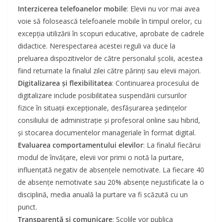
Interzicerea telefoanelor mobile
: Elevii nu vor mai avea
voie să folosească telefoanele mobile în timpul orelor, cu
excepția utilizării în scopuri educative, aprobate de cadrele
didactice. Nerespectarea acestei reguli va duce la
preluarea dispozitivelor de către personalul școlii, acestea
fiind returnate la finalul zilei către părinți sau elevii majori.
Digitalizarea și flexibilitatea
: Continuarea procesului de
digitalizare include posibilitatea suspendării cursurilor
fizice în situații excepționale, desfășurarea ședințelor
consiliului de administrație și profesoral online sau hibrid,
și stocarea documentelor manageriale în format digital.
Evaluarea comportamentului elevilor
: La finalul fiecărui
modul de învățare, elevii vor primi o notă la purtare,
influențată negativ de absențele nemotivate. La fiecare 40
de absențe nemotivate sau 20% absențe nejustificate la o
disciplină, media anuală la purtare va fi scăzută cu un
punct.
Transparență și comunicare
: Școlile vor publica