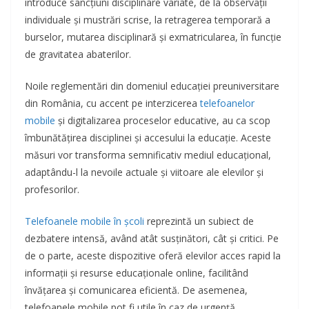
introduce sancțiuni disciplinare variate, de la observații
individuale și mustrări scrise, la retragerea temporară a
burselor, mutarea disciplinară și exmatricularea, în funcție
de gravitatea abaterilor.
Noile reglementări din domeniul educației preuniversitare
din România, cu accent pe interzicerea
telefoanelor
mobile
și digitalizarea proceselor educative, au ca scop
îmbunătățirea disciplinei și accesului la educație. Aceste
măsuri vor transforma semnificativ mediul educațional,
adaptându-l la nevoile actuale și viitoare ale elevilor și
profesorilor.
Telefoanele mobile în școli
reprezintă un subiect de
dezbatere intensă, având atât susținători, cât și critici. Pe
de o parte, aceste dispozitive oferă elevilor acces rapid la
informații și resurse educaționale online, facilitând
învățarea și comunicarea eficientă. De asemenea,
telefoanele mobile pot fi utile în caz de urgență,