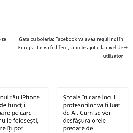
 te
Gata cu boieria: Facebook va avea reguli noi în
Europa. Ce va fi diferit, cum te ajută, la nivel de
utilizator
onul tău iPhone
Școala în care locul
e funcții
profesorilor va fi luat
oare pe care
de AI. Cum se vor
nu le folosești,
desfășura orele
re îți pot
predate de