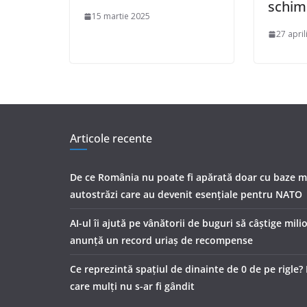
schim
15 martie 2025
27 april
Articole recente
De ce România nu poate fi apărată doar cu baze mil
autostrăzi care au devenit esențiale pentru NATO
AI-ul îi ajută pe vânătorii de buguri să câștige mil
anunță un record uriaș de recompense
Ce reprezintă spaţiul de dinainte de 0 de pe rigle? 
care mulţi nu s-ar fi gândit