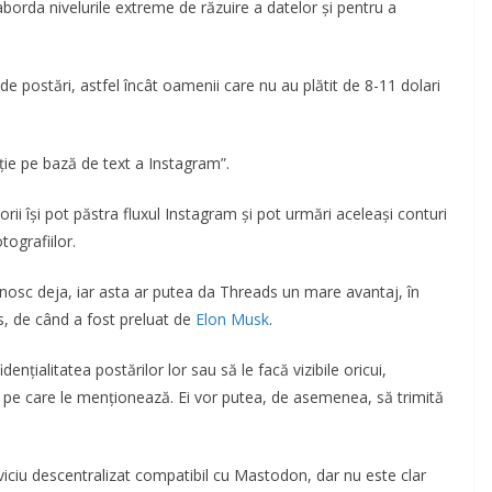
borda nivelurile extreme de răzuire a datelor și pentru a
de postări, astfel încât oamenii care nu au plătit de 8-11 dolari
ție pe bază de text a Instagram”.
torii își pot păstra fluxul Instagram și pot urmări aceleași conturi
ografiilor.
unosc deja, iar asta ar putea da Threads un mare avantaj, în
s, de când a fost preluat de
Elon Musk
.
nțialitatea postărilor lor sau să le facă vizibile oricui,
or pe care le menționează. Ei vor putea, de asemenea, să trimită
viciu descentralizat compatibil cu Mastodon, dar nu este clar