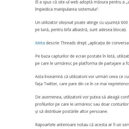
El a spus că site-ul web adoptă măsura pentru a „a
împiedica manipularea sistemului”.
Un utilizator obișnuit poate atinge cu ușurință 600 
pe lună, pentru bifa albastră, sunt adesea blocați.
Meta
descrie Threads drept „aplicația de conversa
Pe baza capturilor de ecran postate în listă, utiliza
pe care le urmăresc pe platforma de partajare a fot
Asta înseamnă că utilizatorii vor urmări ceea ce c
fața Twitter, care pare din ce în ce mai neprieteno
De asemenea, utilizatorii vor putea să aleagă confide
profilurilor pe care le urmăresc sau doar conturil
și să distribuie postările altor persoane.
Rapoartele anterioare notau că acesta ar fi un ser