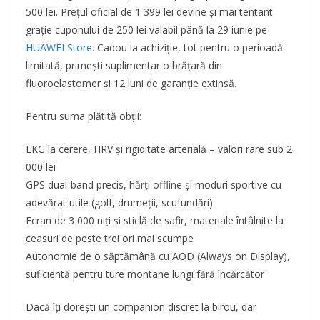
500 lei. Prețul oficial de 1 399 lei devine și mai tentant
grație cuponului de 250 lei valabil până la 29 iunie pe
HUAWEI Store
. Cadou la achiziție, tot pentru o perioadă
limitată, primești suplimentar o brățară din
fluoroelastomer și 12 luni de garanție extinsă.
Pentru suma plătită obții:
EKG la cerere, HRV și rigiditate arterială – valori rare sub 2
000 lei
GPS dual-band precis, hărți offline și moduri sportive cu
adevărat utile (golf, drumeții, scufundări)
Ecran de 3 000 niți și sticlă de safir, materiale întâlnite la
ceasuri de peste trei ori mai scumpe
Autonomie de o săptămână cu AOD (Always on Display),
suficientă pentru ture montane lungi fără încărcător
Dacă îți dorești un companion discret la birou, dar