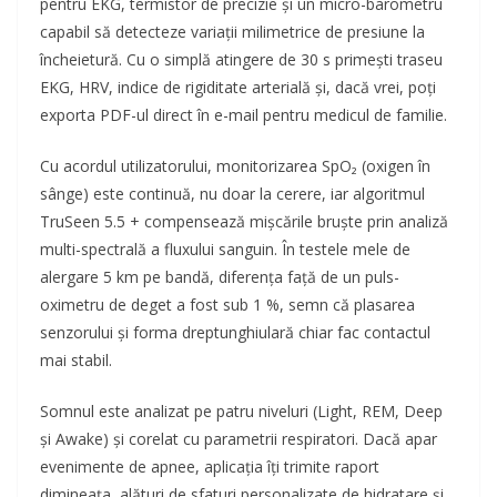
pentru EKG, termistor de precizie și un micro-barometru
capabil să detecteze variații milimetrice de presiune la
încheietură. Cu o simplă atingere de 30 s primești traseu
EKG, HRV, indice de rigiditate arterială și, dacă vrei, poți
exporta PDF-ul direct în e-mail pentru medicul de familie.
Cu acordul utilizatorului, monitorizarea SpO₂ (oxigen în
sânge) este continuă, nu doar la cerere, iar algoritmul
TruSeen 5.5 + compensează mișcările bruște prin analiză
multi-spectrală a fluxului sanguin. În testele mele de
alergare 5 km pe bandă, diferența față de un puls-
oximetru de deget a fost sub 1 %, semn că plasarea
senzorului și forma dreptunghiulară chiar fac contactul
mai stabil.
Somnul este analizat pe patru niveluri (Light, REM, Deep
și Awake) și corelat cu parametrii respiratori. Dacă apar
evenimente de apnee, aplicația îți trimite raport
dimineața, alături de sfaturi personalizate de hidratare și