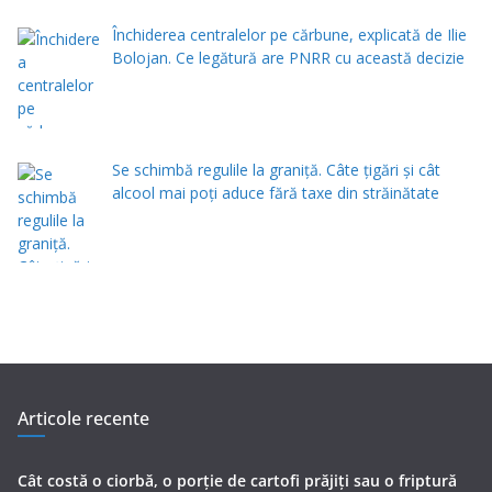
Închiderea centralelor pe cărbune, explicată de Ilie
Bolojan. Ce legătură are PNRR cu această decizie
Se schimbă regulile la graniță. Câte țigări și cât
alcool mai poți aduce fără taxe din străinătate
Articole recente
Cât costă o ciorbă, o porţie de cartofi prăjiţi sau o friptură