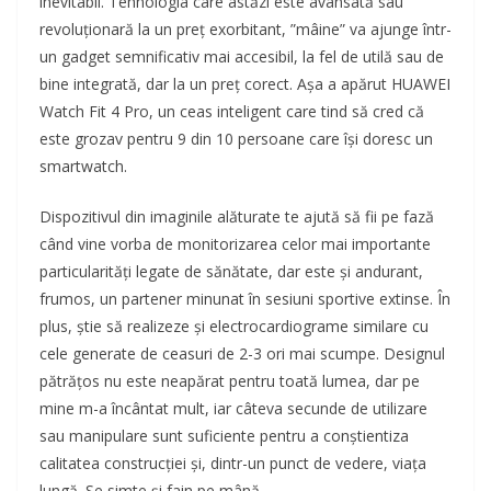
inevitabil. Tehnologia care astăzi este avansată sau
revoluționară la un preț exorbitant, ”mâine” va ajunge într-
un gadget semnificativ mai accesibil, la fel de utilă sau de
bine integrată, dar la un preț corect. Așa a apărut HUAWEI
Watch Fit 4 Pro, un ceas inteligent care tind să cred că
este grozav pentru 9 din 10 persoane care își doresc un
smartwatch.
Dispozitivul din imaginile alăturate te ajută să fii pe fază
când vine vorba de monitorizarea celor mai importante
particularități legate de sănătate, dar este și andurant,
frumos, un partener minunat în sesiuni sportive extinse. În
plus, știe să realizeze și electrocardiograme similare cu
cele generate de ceasuri de 2-3 ori mai scumpe. Designul
pătrățos nu este neapărat pentru toată lumea, dar pe
mine m-a încântat mult, iar câteva secunde de utilizare
sau manipulare sunt suficiente pentru a conștientiza
calitatea construcției și, dintr-un punct de vedere, viața
lungă. Se simte și fain pe mână.