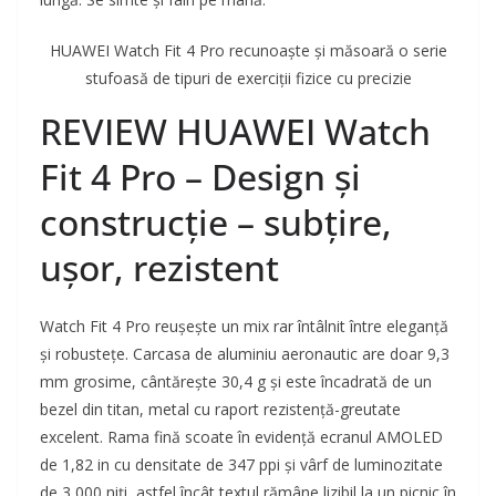
HUAWEI Watch Fit 4 Pro recunoaște și măsoară o serie
stufoasă de tipuri de exerciții fizice cu precizie
REVIEW HUAWEI Watch
Fit 4 Pro – Design și
construcție – subțire,
ușor, rezistent
Watch Fit 4 Pro reușește un mix rar întâlnit între eleganță
și robustețe. Carcasa de aluminiu aeronautic are doar 9,3
mm grosime, cântărește 30,4 g și este încadrată de un
bezel din titan, metal cu raport rezistență-greutate
excelent. Rama fină scoate în evidență ecranul AMOLED
de 1,82 in cu densitate de 347 ppi și vârf de luminozitate
de 3 000 niți, astfel încât textul rămâne lizibil la un picnic în