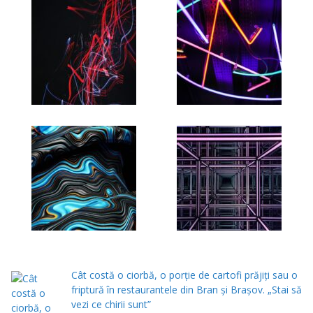
Cât costă o ciorbă, o porţie de cartofi prăjiţi sau o
friptură în restaurantele din Bran şi Braşov. „Stai să
vezi ce chirii sunt”