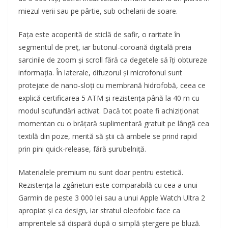
miezul verii sau pe pârtie, sub ochelarii de soare.
Fața este acoperită de sticlă de safir, o raritate în
segmentul de preț, iar butonul-coroană digitală preia
sarcinile de zoom și scroll fără ca degetele să îți obtureze
informația. În laterale, difuzorul și microfonul sunt
protejate de nano-sloți cu membrană hidrofobă, ceea ce
explică certificarea 5 ATM și rezistența până la 40 m cu
modul scufundări activat. Dacă tot poate fi achiziționat
momentan cu o brățară suplimentară gratuit pe lângă cea
textilă din poze, merită să știi că ambele se prind rapid
prin pini quick-release, fără șurubelniță.
Materialele premium nu sunt doar pentru estetică.
Rezistența la zgârieturi este comparabilă cu cea a unui
Garmin de peste 3 000 lei sau a unui Apple Watch Ultra 2
apropiat și ca design, iar stratul oleofobic face ca
amprentele să dispară după o simplă ștergere pe bluză.