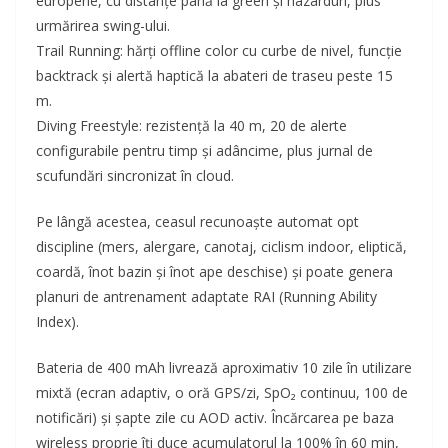
europene, cu distanțe până la green și hazarduri, plus
urmărirea swing-ului.
Trail Running: hărți offline color cu curbe de nivel, funcție
backtrack și alertă haptică la abateri de traseu peste 15
m.
Diving Freestyle: rezistență la 40 m, 20 de alerte
configurabile pentru timp și adâncime, plus jurnal de
scufundări sincronizat în cloud.
Pe lângă acestea, ceasul recunoaște automat opt
discipline (mers, alergare, canotaj, ciclism indoor, eliptică,
coardă, înot bazin și înot ape deschise) și poate genera
planuri de antrenament adaptate RAI (Running Ability
Index).
Bateria de 400 mAh livrează aproximativ 10 zile în utilizare
mixtă (ecran adaptiv, o oră GPS/zi, SpO₂ continuu, 100 de
notificări) și șapte zile cu AOD activ. Încărcarea pe baza
wireless proprie îți duce acumulatorul la 100% în 60 min,