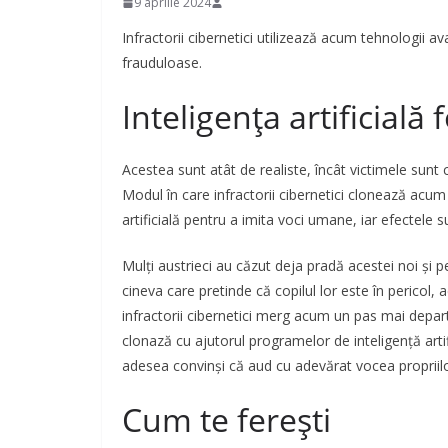
9 aprilie 2024
Infractorii cibernetici utilizează acum tehnologii a
frauduloase.
Inteligența artificială 
Acestea sunt atât de realiste, încât victimele sunt 
Modul în care infractorii cibernetici clonează acum 
artificială pentru a imita voci umane, iar efectele 
Mulți austrieci au căzut deja pradă acestei noi și p
cineva care pretinde că copilul lor este în pericol,
infractorii cibernetici merg acum un pas mai departe
clonază cu ajutorul programelor de inteligență artif
adesea convinși că aud cu adevărat vocea propriilor
Cum te ferești