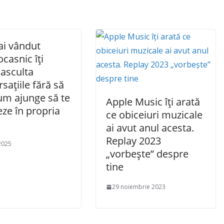
ai vândut
ocasnic îți
 asculta
sațiile fără să
Cum ajunge să te
Apple Music îți arată
ze în propria
ce obiceiuri muzicale
ai avut anul acesta.
Replay 2023
 2025
„vorbește” despre
tine
29 noiembrie 2023