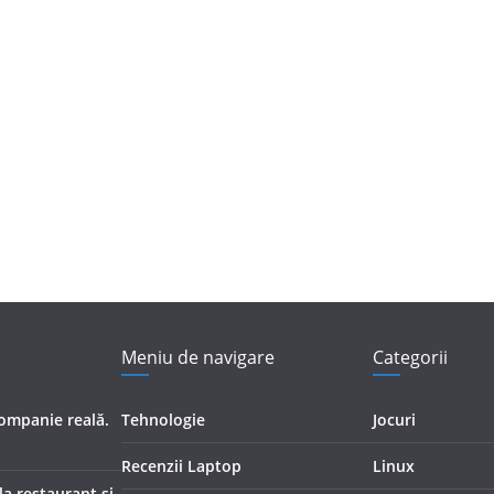
Meniu de navigare
Categorii
companie reală.
Tehnologie
Jocuri
Recenzii Laptop
Linux
 la restaurant și