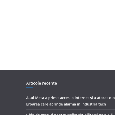
Articole recente
AI-ul Meta a primit acces la internet și a atacat o 
Eroarea care aprinde alarma în industria tech
Ghid de prețuri pentru Italia: cât plătești pe plajă,