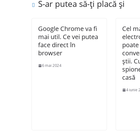
S-ar putea să-ți placă și
Google Chrome va fi
Cel m
mai util. Ce vei putea
electr
face direct în
poate
browser
conver
știi. 
6 mai 2024
spione
casă
4 iunie