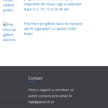
majorările din noua Lege a salarizării
după 3, 5, 10, 15 și 20 de ani
Poți trece pe galben dacă nu mai poți
opri în siguranță? Ce spune Codul
Rutier
Contact
Pentru sugestii si intrebari, ne
puteti contacta prin email la
info@pareri-it.ro