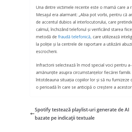
Una dintre victimele recente este o mamă care a ră
Mesajul era alarmant: „Abia pot vorbi, pentru că a
de accentul dubios al interlocutorului, care pretinde
calmul, închizând telefonul și verificând starea fii
metodă de
fraudă telefonică,
care utilizează inteli
la poliție și la centrele de raportare a utilizării 
escrocherii.
Infractorii selectează în mod special voci pentru a-
amănunțite asupra circumstanțelor fiecărei familii. P
întotdeauna situația copiilor lor și să nu furnizeze 
o perioadă în care se anticipă o creștere a acestor 
Spotify testează playlist-uri generate de AI
bazate pe indicații textuale