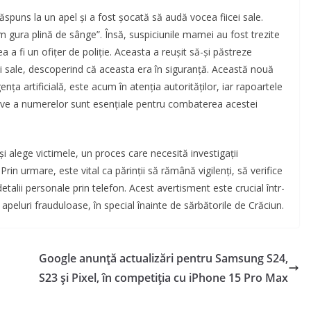
spuns la un apel și a fost șocată să audă vocea fiicei sale.
m gura plină de sânge”. Însă, suspiciunile mamei au fost trezite
a a fi un ofițer de poliție. Aceasta a reușit să-și păstreze
cei sale, descoperind că aceasta era în siguranță. Această nouă
gența artificială, este acum în atenția autorităților, iar rapoartele
abuzive a numerelor sunt esențiale pentru combaterea acestei
și alege victimele, un proces care necesită investigații
rin urmare, este vital ca părinții să rămână vigilenți, să verifice
detalii personale prin telefon. Acest avertisment este crucial într-
apeluri frauduloase, în special înainte de sărbătorile de Crăciun.
Google anunță actualizări pentru Samsung S24,
S23 și Pixel, în competiția cu iPhone 15 Pro Max