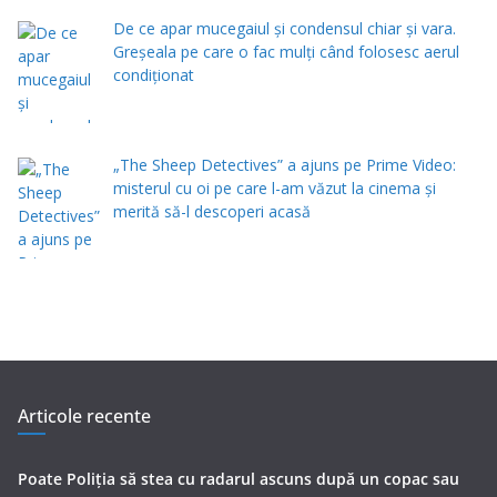
De ce apar mucegaiul și condensul chiar și vara.
Greșeala pe care o fac mulți când folosesc aerul
condiționat
„The Sheep Detectives” a ajuns pe Prime Video:
misterul cu oi pe care l-am văzut la cinema și
merită să-l descoperi acasă
Articole recente
Poate Poliția să stea cu radarul ascuns după un copac sau