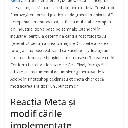
Meta
a introdus etichetele „Made with AI” la începutul
acestui an, ca răspuns la criticile primite de la Consiliul de
Supraveghere privind politica sa de „media manipulată.”
Compania a menționat că, la fel ca multe alte companii
din industrie, se va baza pe semnale „standard în
industrie” pentru a determina când a fost folosită AI
generativă pentru a crea o imagine. Cu toate acestea,
fotografii au observat rapid că Facebook și Instagram
aplicau eticheta pe imagini care nu fuseseră create cu AI.
Conform testelor efectuate de PetaPixel, fotografiile
editate cu instrumentul de umplere generativă de la
Adobe în Photoshop declanșau eticheta chiar dacă
modificarea era doar un „punct mic.”
Reacția Meta și
modificările
implementate