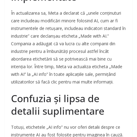
În actualizarea sa, Meta a declarat că „unele conținuturi
care includeau modificări minore folosind AI, cum ar fi
instrumentele de retușare, includeau indicatori standard în
industrie” care declanșau eticheta „Made with AI.”
Compania a adăugat că va lucra cu alte companii din
industrie pentru a îmbunătăți procesul astfel încât
abordarea etichetării să se potrivească mai bine cu
intenția lor. Între timp, Meta va actualiza eticheta „Made
with AI” la „AI info” în toate aplicațiile sale, permițând
utilizatorilor să facă clic pentru mai multe informații.
Confuzia și lipsa de
detalii suplimentare
Totuși, etichetele „AI info” nu vor oferi detalii despre ce
instrumente AI au fost folosite pentru imaginea în cauză.