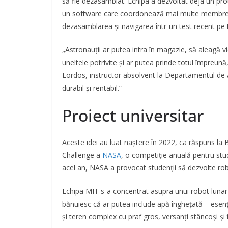
să fie dezasamblat. Echipa a dezvoltat deja un pro
un software care coordonează mai multe membre 
dezasamblarea și navigarea într-un test recent pe 
„Astronauții ar putea intra în magazie, să aleagă vi
uneltele potrivite și ar putea prinde totul împreun
Lordos, instructor absolvent la Departamentul de Ae
durabil și rentabil.”
Proiect universitar
Aceste idei au luat naștere în 2022, ca răspuns l
Challenge a
NASA
, o competiție anuală pentru stude
acel an, NASA a provocat studenții să dezvolte rob
Echipa MIT s-a concentrat asupra unui robot lunar 
bănuiesc că ar putea include apă înghețată – esenț
și teren complex cu praf gros, versanți stâncoși și 