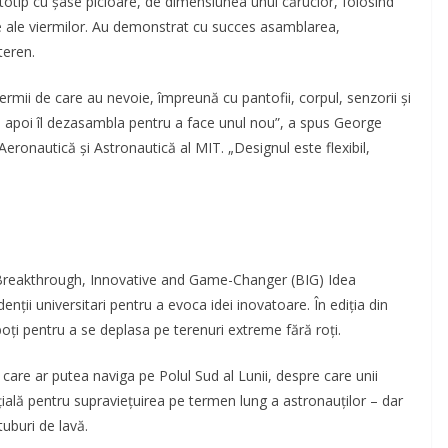
totip cu șase picioare, de dimensiunea unui cărucior, folosind
ale viermilor. Au demonstrat cu succes asamblarea,
teren.
ermii de care au nevoie, împreună cu pantofii, corpul, senzorii și
ă, apoi îl dezasambla pentru a face unul nou”, a spus George
ronautică și Astronautică al MIT. „Designul este flexibil,
a Breakthrough, Innovative and Game-Changer (BIG) Idea
nții universitari pentru a evoca idei inovatoare. În ediția din
oți pentru a se deplasa pe terenuri extreme fără roți.
care ar putea naviga pe Polul Sud al Lunii, despre care unii
ială pentru supraviețuirea pe termen lung a astronauților – dar
tuburi de lavă.