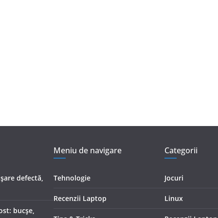
Meniu de navigare
Categorii
șare defectă,
Tehnologie
Jocuri
Recenzii Laptop
Linux
ost: bucșe,