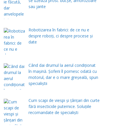
se uzează prost: bucșe, amortizoare
sau jante
Robotizarea în fabrici: de ce nu e
despre roboți, ci despre procese și
date
Când dai drumul la aerul condiţionat
în maşină. Şoferii îl pornesc odată cu
motorul, dar e o mare greşeală, spun
specialiştii
Cum scapi de viespi și țânțari din curte
fără insecticide puternice. Soluțiile
recomandate de specialiști