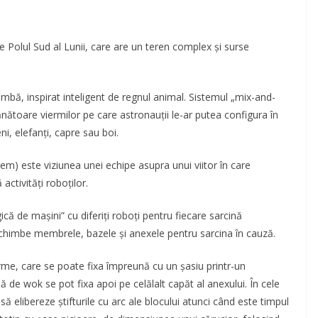
olul Sud al Lunii, care are un teren complex și surse
imbă, inspirat inteligent de regnul animal. Sistemul „mix-and-
oare viermilor pe care astronauții le-ar putea configura în
i, elefanți, capre sau boi.
) este viziunea unei echipe asupra unui viitor în care
activități roboților.
că de mașini” cu diferiți roboți pentru fiecare sarcină
chimbe membrele, bazele și anexele pentru sarcina în cauză.
me, care se poate fixa împreună cu un șasiu printr-un
 de wok se pot fixa apoi pe celălalt capăt al anexului. În cele
 elibereze știfturile cu arc ale blocului atunci când este timpul