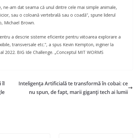
le, ne-am dat seama că unul dintre cele mai simple animale,
picior, sau o coloană vertebrală sau o coadă”, spune liderul
ro, Michael Brown.
entru a descrie sisteme eficiente pentru viitoarea explorare a
xibile, transversale etc.”, a spus Kevin Kempton, inginer la
r al 2022. BIG Ide Challenge. „Conceptul MIT WORMS
îl
Inteligența Artificială te transformă în cobai: ce
le
nu spun, de fapt, marii giganți tech ai lumii