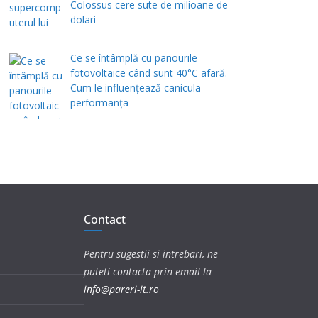
Colossus cere sute de milioane de
dolari
Ce se întâmplă cu panourile
fotovoltaice când sunt 40°C afară.
Cum le influențează canicula
performanța
Contact
Pentru sugestii si intrebari, ne
puteti contacta prin email la
info@pareri-it.ro