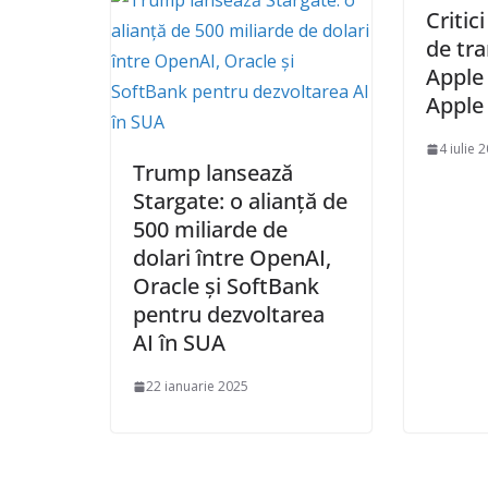
Critic
de tr
Apple 
Apple 
4 iulie 
Trump lansează
Stargate: o alianță de
500 miliarde de
dolari între OpenAI,
Oracle și SoftBank
pentru dezvoltarea
AI în SUA
22 ianuarie 2025