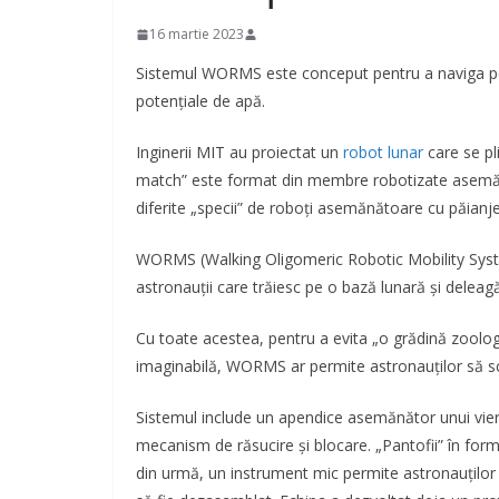
16 martie 2023
Sistemul WORMS este conceput pentru a naviga pe P
potențiale de apă.
Inginerii MIT au proiectat un
robot lunar
care se pl
match” este format din membre robotizate asemănăt
diferite „specii” de roboți asemănătoare cu păianjen
WORMS (Walking Oligomeric Robotic Mobility System
astronauții care trăiesc pe o bază lunară și deleagă 
Cu toate acestea, pentru a evita „o grădină zoologi
imaginabilă, WORMS ar permite astronauților să s
Sistemul include un apendice asemănător unui vier
mecanism de răsucire și blocare. „Pantofii” în formă
din urmă, un instrument mic permite astronauților să