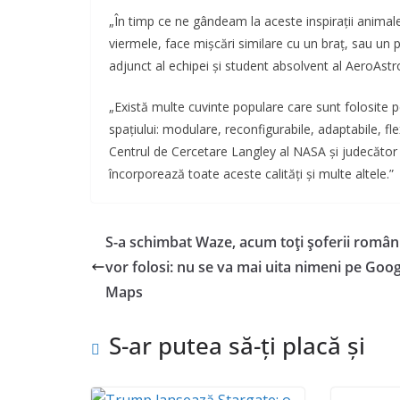
„În timp ce ne gândeam la aceste inspirații anima
viermele, face mișcări similare cu un braț, sau un 
adjunct al echipei și student absolvent al AeroAst
„Există multe cuvinte populare care sunt folosite p
spațiului: modulare, reconfigurabile, adaptabile, fle
Centrul de Cercetare Langley al NASA și judecăto
încorporează toate aceste calități și multe altele.”
S-a schimbat Waze, acum toți șoferii români 
vor folosi: nu se va mai uita nimeni pe Goog
Maps
S-ar putea să-ți placă și