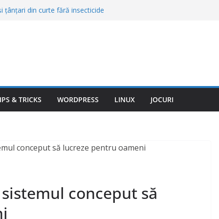
 țânțari din curte fără insecticide
recomandate de specialiști
rite: condens normal sau etanșare
ferența
r anvelopele tot se uzează prost: bucșe,
te
i: de ce nu e despre roboți, ci despre
rul condiţionat în maşină. Şoferii îl
torul, dar e o mare greşeală, spun
IPS & TRICKS
WORDPRESS
LINUX
JOCURI
: sistemul conceput să
i