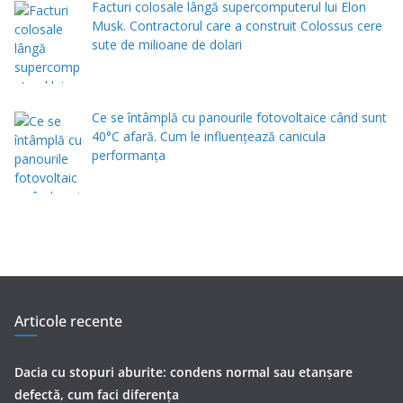
Facturi colosale lângă supercomputerul lui Elon
Musk. Contractorul care a construit Colossus cere
sute de milioane de dolari
Ce se întâmplă cu panourile fotovoltaice când sunt
40°C afară. Cum le influențează canicula
performanța
Articole recente
Dacia cu stopuri aburite: condens normal sau etanșare
defectă, cum faci diferența