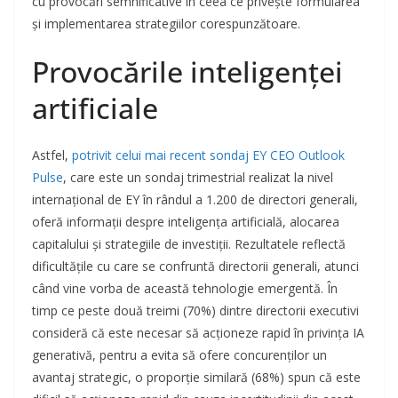
cu provocări semnificative în ceea ce privește formularea
și implementarea strategiilor corespunzătoare.
Provocările inteligenței
artificiale
Astfel,
potrivit celui mai recent sondaj EY CEO Outlook
Pulse
, care este un sondaj trimestrial realizat la nivel
internațional de EY în rândul a 1.200 de directori generali,
oferă informații despre inteligența artificială, alocarea
capitalului și strategiile de investiții. Rezultatele reflectă
dificultățile cu care se confruntă directorii generali, atunci
când vine vorba de această tehnologie emergentă. În
timp ce peste două treimi (70%) dintre directorii executivi
consideră că este necesar să acționeze rapid în privința IA
generativă, pentru a evita să ofere concurenților un
avantaj strategic, o proporție similară (68%) spun că este