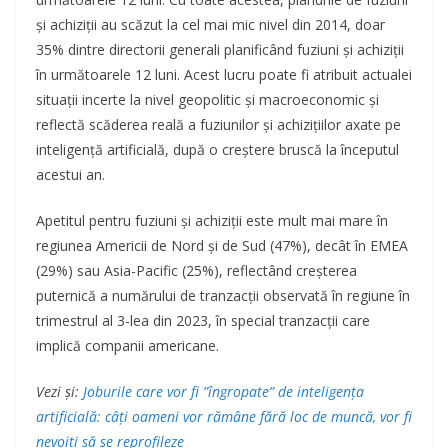
și achiziții au scăzut la cel mai mic nivel din 2014, doar
35% dintre directorii generali planificând fuziuni și achiziții
în următoarele 12 luni. Acest lucru poate fi atribuit actualei
situaţii incerte la nivel geopolitic și macroeconomic și
reflectă scăderea reală a fuziunilor și achizițiilor axate pe
inteligență artificială, după o creștere bruscă la începutul
acestui an.
Apetitul pentru fuziuni și achiziții este mult mai mare în
regiunea Americii de Nord și de Sud (47%), decât în EMEA
(29%) sau Asia-Pacific (25%), reflectând creșterea
puternică a numărului de tranzacții observată în regiune în
trimestrul al 3-lea din 2023, în special tranzacții care
implică companii americane.
Vezi și:
Joburile care vor fi ”îngropate” de inteligența
artificială: câți oameni vor rămâne fără loc de muncă, vor fi
nevoiți să se reprofileze