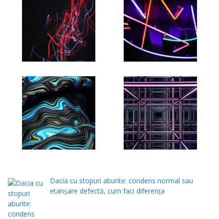
Dacia cu stopuri aburite: condens normal sau
etanșare defectă, cum faci diferența