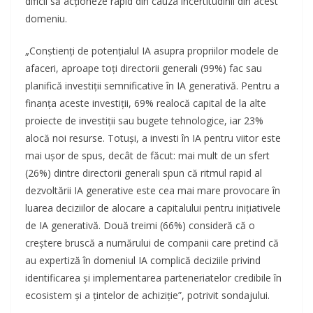
dificil să acționeze rapid din cauza incertitudinii din acest
domeniu.
„Conștienți de potențialul IA asupra propriilor modele de
afaceri, aproape toți directorii generali (99%) fac sau
planifică investiții semnificative în IA generativă. Pentru a
finanța aceste investiții, 69% realocă capital de la alte
proiecte de investiții sau bugete tehnologice, iar 23%
alocă noi resurse. Totuși, a investi în IA pentru viitor este
mai ușor de spus, decât de făcut: mai mult de un sfert
(26%) dintre directorii generali spun că ritmul rapid al
dezvoltării IA generative este cea mai mare provocare în
luarea deciziilor de alocare a capitalului pentru inițiativele
de IA generativă. Două treimi (66%) consideră că o
creștere bruscă a numărului de companii care pretind că
au expertiză în domeniul IA complică deciziile privind
identificarea și implementarea parteneriatelor credibile în
ecosistem și a țintelor de achiziție”, potrivit sondajului.