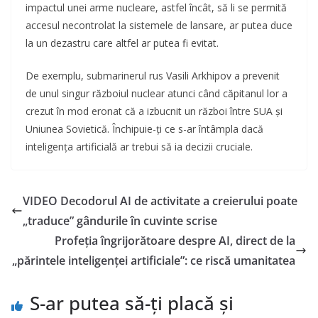
impactul unei arme nucleare, astfel încât, să li se permită
accesul necontrolat la sistemele de lansare, ar putea duce
la un dezastru care altfel ar putea fi evitat.
De exemplu, submarinerul rus Vasili Arkhipov a prevenit
de unul singur războiul nuclear atunci când căpitanul lor a
crezut în mod eronat că a izbucnit un război între SUA și
Uniunea Sovietică. Închipuie-ți ce s-ar întâmpla dacă
inteligența artificială ar trebui să ia decizii cruciale.
VIDEO Decodorul AI de activitate a creierului poate
„traduce” gândurile în cuvinte scrise
Profeția îngrijorătoare despre AI, direct de la
„părintele inteligenței artificiale”: ce riscă umanitatea
S-ar putea să-ți placă și