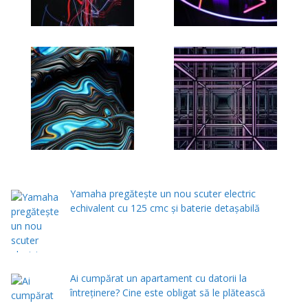
Yamaha pregătește un nou scuter electric
echivalent cu 125 cmc și baterie detașabilă
Ai cumpărat un apartament cu datorii la
întreținere? Cine este obligat să le plătească