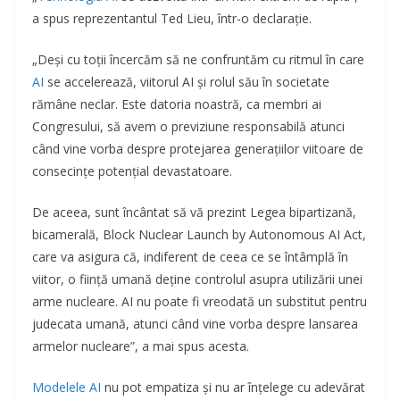
a spus reprezentantul Ted Lieu, într-o declarație.
„Deși cu toții încercăm să ne confruntăm cu ritmul în care
AI
se accelerează, viitorul AI și rolul său în societate
rămâne neclar. Este datoria noastră, ca membri ai
Congresului, să avem o previziune responsabilă atunci
când vine vorba despre protejarea generațiilor viitoare de
consecințe potențial devastatoare.
De aceea, sunt încântat să vă prezint Legea bipartizană,
bicamerală, Block Nuclear Launch by Autonomous AI Act,
care va asigura că, indiferent de ceea ce se întâmplă în
viitor, o ființă umană deține controlul asupra utilizării unei
arme nucleare. AI nu poate fi vreodată un substitut pentru
judecata umană, atunci când vine vorba despre lansarea
armelor nucleare”, a mai spus acesta.
Modelele AI
nu pot empatiza și nu ar înțelege cu adevărat