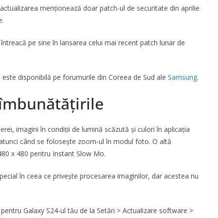
actualizarea menționează doar patch-ul de securitate din aprilie
e.
ntreacă pe sine în lansarea celui mai recent patch lunar de
ei este disponibilă pe forumurile din Coreea de Sud ale
Samsung
.
 îmbunătățirile
ei, imagini în condiții de lumină scăzută și culori în aplicația
i atunci când se folosește zoom-ul în modul foto. O altă
 480 x 480 pentru Instant Slow Mo.
special în ceea ce privește procesarea imaginilor, dar acestea nu
 pentru Galaxy S24-ul tău de la Setări > Actualizare software >