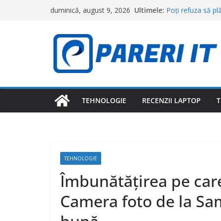
Sari
Ultimele:
Poți refuza să pl
duminică, august 9, 2026
la
complet diferită 
Ai cumpărat un ap
conținut
obligat să le plă
Poți monta camer
folosite ca probă
Cele două produs
amesteci niciodată
De ce cele mai mu
și de bani
TEHNOLOGIE
RECENZII LAPTOP
T
TEHNOLOGIE
Îmbunătățirea pe care
Camera foto de la Sam