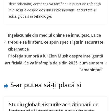
deznodământ, acest caz va rămâne un punct de referință
în discuțiile despre echilibrul între inovație, securitate și
etica globală în tehnologie.
Înșelăciunile din mediul online se înmulțesc. La ce
trebuie să fii atent, ce spun specialiștii în securitate
cibernetică
Profeția sumbră a lui Elon Musk despre inteligență
artificială. Se va întâmpla deja din 2025, cum suntem
”amenințați”
S-ar putea să-ți placă și
Studiu global: Riscurile achiziționării de
laptopuri și imprimante gata virusate