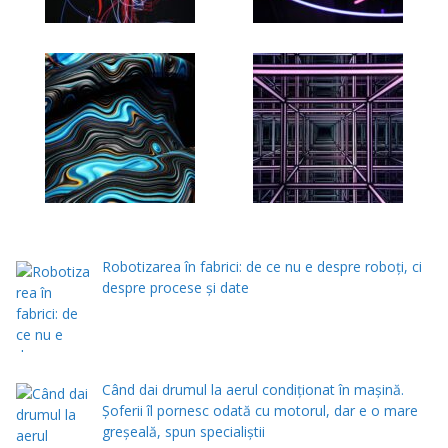
Robotizarea în fabrici: de ce nu e despre roboți, ci
despre procese și date
Când dai drumul la aerul condiţionat în maşină.
Şoferii îl pornesc odată cu motorul, dar e o mare
greşeală, spun specialiştii