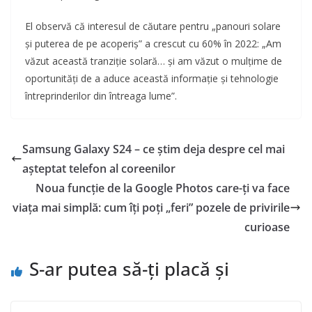
El observă că interesul de căutare pentru „panouri solare
și puterea de pe acoperiș” a crescut cu 60% în 2022: „Am
văzut această tranziție solară… și am văzut o mulțime de
oportunități de a aduce această informație și tehnologie
întreprinderilor din întreaga lume”.
Samsung Galaxy S24 – ce știm deja despre cel mai
așteptat telefon al coreenilor
Noua funcție de la Google Photos care-ți va face
viața mai simplă: cum îți poți „feri” pozele de privirile
curioase
S-ar putea să-ți placă și