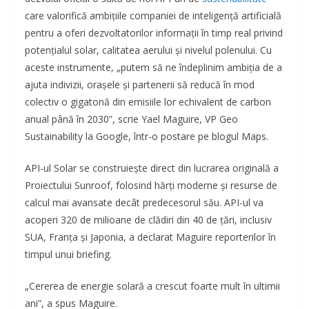
care valorifică ambițiile companiei de inteligență artificială
pentru a oferi dezvoltatorilor informații în timp real privind
potențialul solar, calitatea aerului și nivelul polenului. Cu
aceste instrumente, „putem să ne îndeplinim ambiția de a
ajuta indivizii, orașele și partenerii să reducă în mod
colectiv o gigatonă din emisiile lor echivalent de carbon
anual până în 2030”, scrie Yael Maguire, VP Geo
Sustainability la Google, într-o postare pe blogul Maps.
API-ul Solar se construiește direct din lucrarea originală a
Proiectului Sunroof, folosind hărți moderne și resurse de
calcul mai avansate decât predecesorul său. API-ul va
acoperi 320 de milioane de clădiri din 40 de țări, inclusiv
SUA, Franța și Japonia, a declarat Maguire reporterilor în
timpul unui briefing.
„Cererea de energie solară a crescut foarte mult în ultimii
ani”, a spus Maguire.