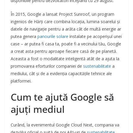
disponibile pentru dezvoltatori începând cu 29 august.
În 2015, Google a lansat Project Sunroof, un program
ingenios de Hărți care combina locația, lumina soarelui și
datele de navigație pentru a arăta cât de multă energie ar
putea genera
panourile solare
instalate pe acoperișul unei
case – ar putea fi casa ta, poate fi a vecinului tău, Google
a creat asta pentru aproape fiecare casă de pe planetă.
Aceasta a fost o modalitate inteligentă atât de a ajuta la
promovarea eforturilor companiei de
sustenabilitate
a
mediului, cât și de a evidenția capacitățile tehnice ale
platformei.
Cum te ajută Google să
ajuți mediul
Curând, la evenimentul Google Cloud Next, compania va
dezvălui oficial o suită de noi API-uri de
sustenabilitate