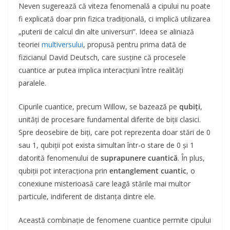
Neven sugerează că viteza fenomenală a cipului nu poate
fi explicată doar prin fizica tradițională, ci implică utilizarea
„puterii de calcul din alte universuri”. Ideea se aliniază
teoriei
multiversului
, propusă pentru prima dată de
fizicianul David Deutsch, care susține că procesele
cuantice ar putea implica interacțiuni între realități
paralele.
Cipurile cuantice, precum Willow, se bazează pe
qubiți
,
unități de procesare fundamental diferite de biții clasici.
Spre deosebire de biți, care pot reprezenta doar stări de 0
sau 1, qubiții pot exista simultan într-o stare de 0 și 1
datorită fenomenului de
suprapunere cuantică
. În plus,
qubiții pot interacționa prin
entanglement cuantic
, o
conexiune misterioasă care leagă stările mai multor
particule, indiferent de distanța dintre ele.
Această combinație de fenomene cuantice permite cipului