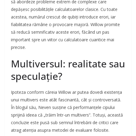
să abordeze probleme extrem de complexe care
depășesc posibilitățile calculatoarelor clasice. Cu toate
acestea, numărul crescut de qubiți introduce erori, iar
fiabilitatea rămâne o provocare majoră. Willow promite
să reducă semnificativ aceste erori, făcând un pas
important spre un viitor cu calculatoare cuantice mai
precise.
Multiversul: realitate sau
speculație?
Ipoteza conform căreia Willow ar putea dovedi existența
unui multivers este atât fascinantă, cât și controversată.
În blogul său, Neven susține că performanțele cipului
sprijină ideea că „trăim într-un multivers”. Totuși, această
concluzie este pusă sub semnul întrebării de critici care
atrag atenția asupra metodei de evaluare folosite.