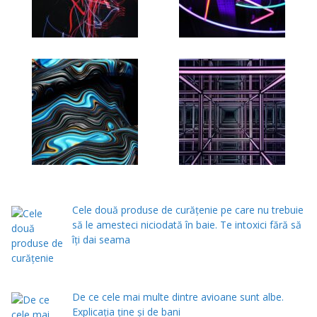
Cele două produse de curăţenie pe care nu trebuie
să le amesteci niciodată în baie. Te intoxici fără să
îţi dai seama
De ce cele mai multe dintre avioane sunt albe.
Explicația ține și de bani