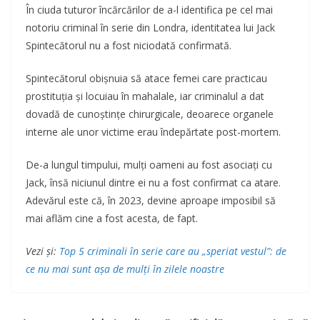
În ciuda tuturor încărcărilor de a-l identifica pe cel mai
notoriu criminal în serie din Londra, identitatea lui Jack
Spintecătorul nu a fost niciodată confirmată.
Spintecătorul obișnuia să atace femei care practicau
prostituția și locuiau în mahalale, iar criminalul a dat
dovadă de cunoștințe chirurgicale, deoarece organele
interne ale unor victime erau îndepărtate post-mortem.
De-a lungul timpului, mulți oameni au fost asociați cu
Jack, însă niciunul dintre ei nu a fost confirmat ca atare.
Adevărul este că, în 2023, devine aproape imposibil să
mai aflăm cine a fost acesta, de fapt.
Vezi și:
Top 5 criminali în serie care au „speriat vestul”: de
ce nu mai sunt așa de mulți în zilele noastre