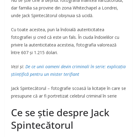
Nu se știe cine a deținut fotografia înaintea vânzătorului,
dar familia sa provine din zona Whitechapel a Londrei,
unde Jack Spintecătorul obișnuia să ucidă.
Cu toate acestea, pun la îndoială autenticitatea
fotografiei și cred că este un fals. În ciuda îndoielilor cu
privire la autenticitatea acesteia, fotografia valorează
între 607 și 1.215 dolari.
Vezi și:
De ce unii oameni devin criminali în serie: explicația
științifică pentru un mister terifiant
Jack Spintecătorul – fotografie scoasă la licitație în care se
presupune că ar fi portretizat celebrul criminal în serie
Ce se știe despre Jack
Spintecătorul