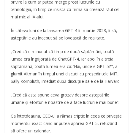
privire la cum ar putea merge prost lucrurile cu
tehnologia, în timp ce insista că firma sa creează răul cel
mai mic al IA-ului.
În câteva luni de la lansarea GPT-4 în martie 2023, însă,
așteptările au început să se lovească de realitate.
„Cred că e minunat că timp de două săptămâni, toată
lumea era îngrijorată de ChatGPT-4, iar apoi în a treia
săptămână, toată lumea era ca: ‘Hai, unde e GPT-5?’”, a
glumit Altman în timpul unei discuții cu președintele MIT,
Sally Kornbluth, imediat după discuțiile sale de la Harvard.
„Cred că asta spune ceva grozav despre așteptările
umane și eforturile noastre de a face lucrurile mai bune”.
Ca întotdeauna, CEO-ul a rămas criptic în ceea ce privește
momentul exact când ar putea apărea GPT-5, refuzând
să ofere un calendar.