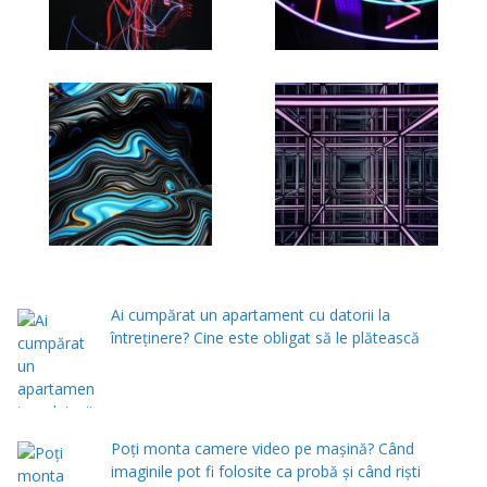
Ai cumpărat un apartament cu datorii la
întreținere? Cine este obligat să le plătească
Poți monta camere video pe mașină? Când
imaginile pot fi folosite ca probă și când riști