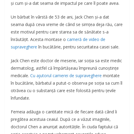
și cum și-a dat seama de impactul pe care îl poate avea.
Un bărbat în vârstă de 53 de ani, Jack Chen și-a dat
seama după ceva vreme de când se simțea deja rău, care
este motivul pentru care starea sa de sănătate s-a
înrăutățit. Acesta montase o
cameră de video de
supraveghere
în bucătărie, pentru securitatea casei sale.
Jack Chen este doctor de meserie, iar soția sa este medic
dermatolog, astfel că împărtășeau împreună cunoștințe
medicale.
Cu ajutorul camerei de supraveghere
montate
în bucătărie, bărbatul a putut-o observa pe soția sa cum îl
otrăvea cu o substanță care este folosită pentru țevile
înfundate.
Femeia adăuga o cantitate mică de fiecare dată când îi
pregătea acestuia ceaiul. După ce a văzut imaginile,
doctorul Chen a anunțat autoritățile. În ciuda faptului că