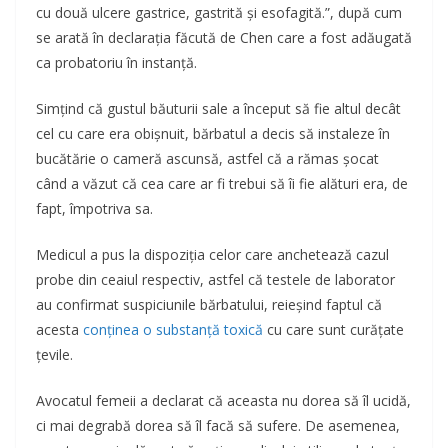
cu două ulcere gastrice, gastrită și esofagită.”, după cum
se arată în declarația făcută de Chen care a fost adăugată
ca probatoriu în instanță.
Simțind că gustul băuturii sale a început să fie altul decât
cel cu care era obișnuit, bărbatul a decis să instaleze în
bucătărie o cameră ascunsă, astfel că a rămas șocat
când a văzut că cea care ar fi trebui să îi fie alături era, de
fapt, împotriva sa.
Medicul a pus la dispoziția celor care anchetează cazul
probe din ceaiul respectiv, astfel că testele de laborator
au confirmat suspiciunile bărbatului, reieșind faptul că
acesta
conținea o substanță toxică
cu care sunt curățate
țevile.
Avocatul femeii a declarat că aceasta nu dorea să îl ucidă,
ci mai degrabă dorea să îl facă să sufere. De asemenea,