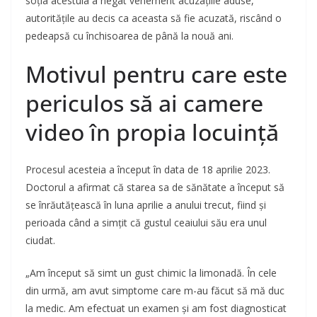
soția acestuia a negat vehement acuzațiile aduse,
autoritățile au decis ca aceasta să fie acuzată, riscând o
pedeapsă cu închisoarea de până la nouă ani.
Motivul pentru care este
periculos să ai camere
video în propia locuință
Procesul acesteia a început în data de 18 aprilie 2023.
Doctorul a afirmat că starea sa de sănătate a început să
se înrăutățească în luna aprilie a anului trecut, fiind și
perioada când a simțit că gustul ceaiului său era unul
ciudat.
„Am început să simt un gust chimic la limonadă. În cele
din urmă, am avut simptome care m-au făcut să mă duc
la medic. Am efectuat un examen și am fost diagnosticat