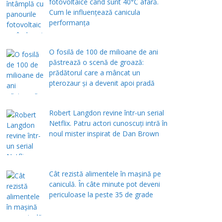
fotovoltaice când sunt 40°C afară.
Cum le influențează canicula
performanța
O fosilă de 100 de milioane de ani
păstrează o scenă de groază:
prădătorul care a mâncat un
pterozaur și a devenit apoi pradă
Robert Langdon revine într-un serial
Netflix. Patru actori cunoscuți intră în
noul mister inspirat de Dan Brown
Cât rezistă alimentele în mașină pe
caniculă. În câte minute pot deveni
periculoase la peste 35 de grade