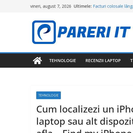
Sari
Ultimele:
Facturi colosale lân
vineri, august 7, 2026
la
Contractorul care a 
de dolari
conținut
Cum scapi de viespi și
puternice. Soluțiile 
Disney+ și Netflix ia
ar putea deveni preț
Zeci de turiști au ră
început cu un SMS pri
de euro”
TEHNOLOGIE
RECENZII LAPTOP
T
Cum faci Waze să-ți 
funcție de trafic
TEHNOLOGIE
Cum localizezi un iPh
laptop sau alt dispozit