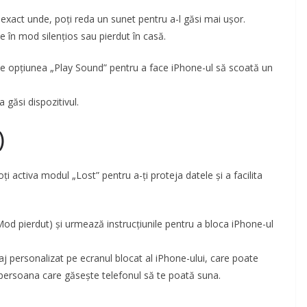
i exact unde, poți reda un sunet pentru a-l găsi mai ușor.
e în mod silențios sau pierdut în casă.
pe opțiunea „Play Sound” pentru a face iPhone-ul să scoată un
 găsi dispozitivul.
)
ți activa modul „Lost” pentru a-ți proteja datele și a facilita
od pierdut) și urmează instrucțiunile pentru a bloca iPhone-ul
aj personalizat pe ecranul blocat al iPhone-ului, care poate
persoana care găsește telefonul să te poată suna.