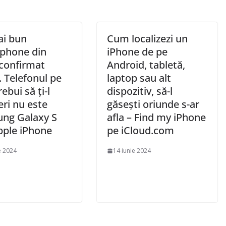
ai bun
Cum localizezi un
phone din
iPhone de pe
 confirmat
Android, tabletă,
l. Telefonul pe
laptop sau alt
rebui să ți-l
dispozitiv, să-l
ri nu este
găsești oriunde s-ar
ng Galaxy S
afla – Find my iPhone
pple iPhone
pe iCloud.com
e 2024
14 iunie 2024