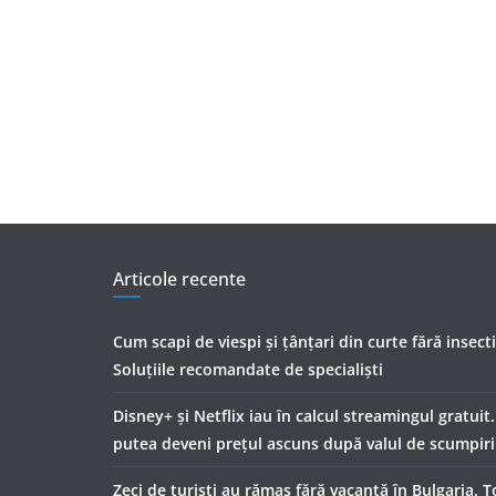
Articole recente
Cum scapi de viespi și țânțari din curte fără insect
Soluțiile recomandate de specialiști
Disney+ și Netflix iau în calcul streamingul gratuit
putea deveni prețul ascuns după valul de scumpiri
Zeci de turiști au rămas fără vacanță în Bulgaria. T