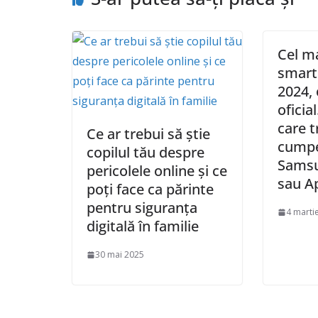
Cel m
smart
2024,
oficia
care t
Ce ar trebui să știe
cumpe
copilul tău despre
Samsu
pericolele online și ce
sau A
poți face ca părinte
pentru siguranța
4 marti
digitală în familie
30 mai 2025