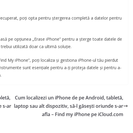
i recuperat, poți opta pentru ștergerea completă a datelor pentru
pasă pe opțiunea „Erase iPhone” pentru a șterge toate datele de
 trebui utilizată doar ca ultimă soluție.
„Find My iPhone”, poți localiza și gestiona iPhone-ul tău pierdut
instrumente sunt esențiale pentru a-ți proteja datele și pentru a-
.
letă,
Cum localizezi un iPhone de pe Android, tabletă,
e s-ar
laptop sau alt dispozitiv, să-l găsești oriunde s-ar
afla – Find my iPhone pe iCloud.com