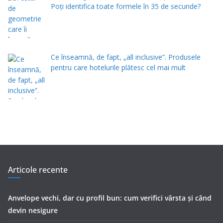
Poți identifica toate formele în 35 de secunde?
Ce înseamnă, de fapt, „all inclusive”. Produsele
pentru care hotelurile plătesc cel mai mult
Articole recente
Anvelope vechi, dar cu profil bun: cum verifici vârsta și când
devin nesigure